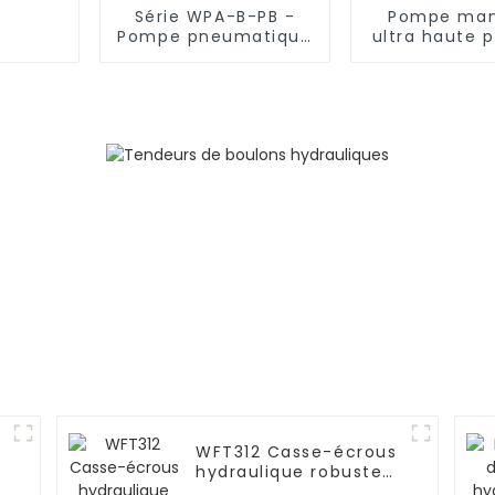
Série WPA-B-PB -
Pompe man
Pompe pneumatique
ultra haute p
pour tendeur de
série WPM-
boulons
tendeur de 
WFT312 Casse-écrous
hydraulique robuste
de qualité supérieure