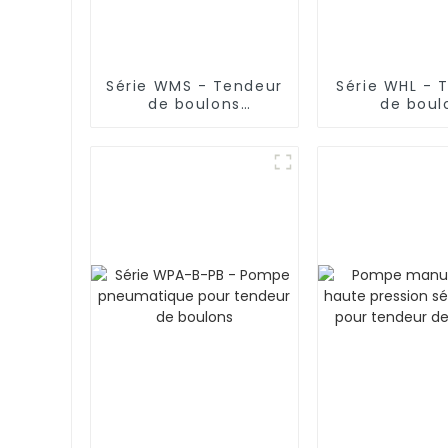
Série WMS - Tendeur
Série WHL - 
de boulons
de boul
hydraulique à
hydrauliqu
plusieurs étages
étage