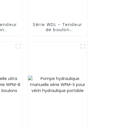
Tendeur
Série WDL - Tendeur
on
de boulon
e à un
hydraulique de type
simple