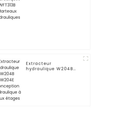
hydrauliques
Extracteur
hydraulique W204B
W204E Conception
hydraulique à deux
étages