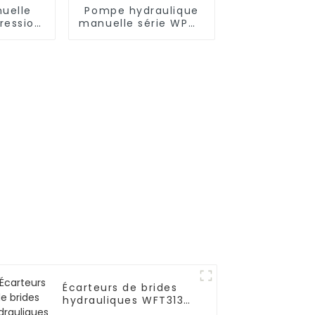
uelle
Pompe hydraulique
ression
manuelle série WPM-
B pour
S pour vérin
boulons
hydraulique portable
Écarteurs de brides
hydrauliques WFT313B
Marteaux