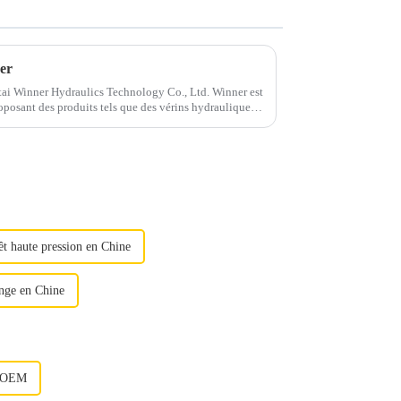
ner
ntai Winner Hydraulics Technology Co., Ltd. Winner est
roposant des produits tels que des vérins hydrauliques,
/électriques, des vérins hydrauliques...
êt haute pression en Chine
ange en Chine
e OEM