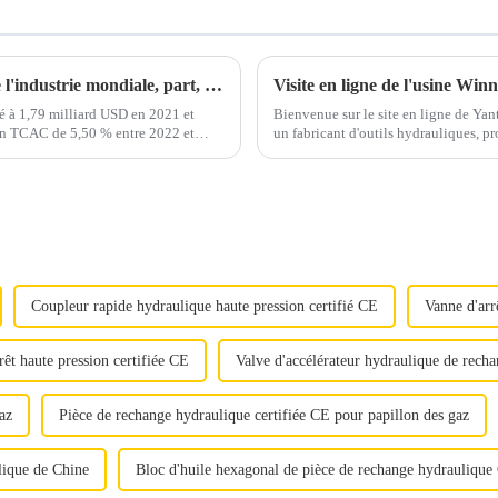
Marché des outils hydrauliques : analyse de l'industrie mondiale, part, croissance, tendances et prévisions (2022 à 2030)
Visite en ligne de l'usine Win
é à 1,79 milliard USD en 2021 et
Bienvenue sur le site en ligne de Ya
 un TCAC de 5,50 % entre 2022 et
un fabricant d'outils hydrauliques, p
des pompes hydrauliques pneumatiques
Coupleur rapide hydraulique haute pression certifié CE
Vanne d'arr
rêt haute pression certifiée CE
Valve d'accélérateur hydraulique de rech
az
Pièce de rechange hydraulique certifiée CE pour papillon des gaz
lique de Chine
Bloc d'huile hexagonal de pièce de rechange hydrauliqu