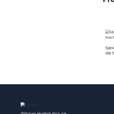
Séri
de 
Winner Hydraulics se