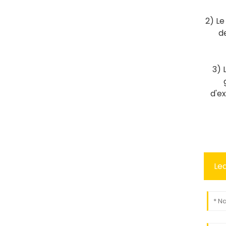
2) Le
d
3) 
d'ex
Le