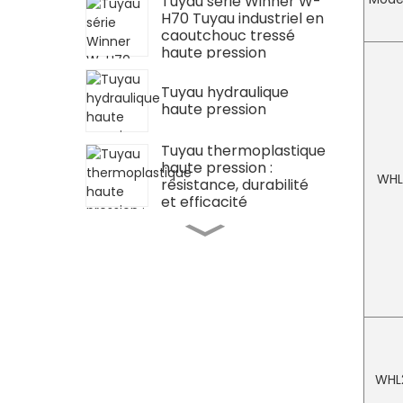
Tuyau série Winner W-
H70 Tuyau industriel en
caoutchouc tressé
haute pression
Ensemble de tuyaux
Tuyau hydraulique
Tuyau hydraulique
flexible pour clé
haute pression
dynamométrique
hydraulique
Tuyau thermoplastique
haute pression :
WHL
résistance, durabilité
et efficacité
Valve d'arrêt
hydraulique,
accessoire de pompe
hydraulique haute
pression
Bloc d'huile hexagonal
de pièce de rechange
hydraulique
WHL
Valve d'accélérateur
de pièce de rechange