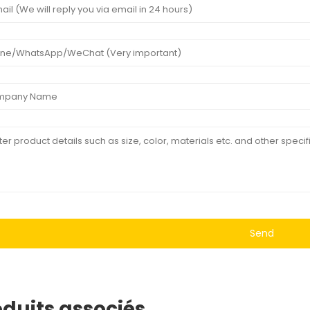
Send
oduits associés