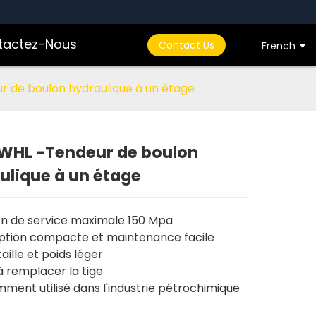
tactez-Nous
Contact Us
French
r de boulon hydraulique à un étage
 WHL -Tendeur de boulon
ulique à un étage
Loading...
Loading...
on de service maximale 150 Mpa
ption compacte et maintenance facile
taille et poids léger
à remplacer la tige
ment utilisé dans l'industrie pétrochimique