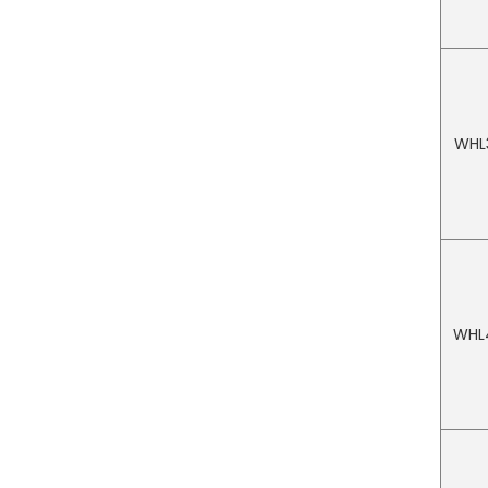
hydraulique
Accessoire de pompe
hydraulique à coupleur
rapide haute pression
WHL
WHL