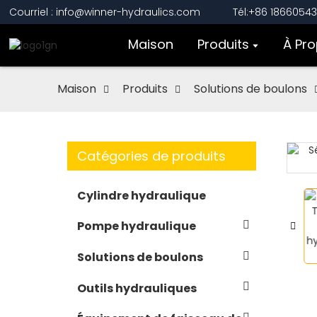
Courriel : info@winner-hydraulics.com
Tél:+86 1866054
Maison
Produits
À Pr
Maison
Produits
Solutions de boulons
Catégories de produits
Loading...
Loading...
Cylindre hydraulique
Pompe hydraulique
Solutions de boulons
Outils hydrauliques