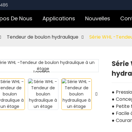
3486
opos De Nous
Applications
Nouvelles
Con
Tendeur de boulon hydraulique
Série WHL -Tendeu
Série
hydra
Loading...
Loading...
● Pressi
● Conce
● Petite 
● Facile 
● Couram