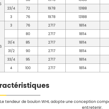
5
23/4
72
1978
13188
3
76
1978
13188
3
76
2717
18114
80
2717
18114
31/4
85
2717
18114
6
31/2
90
2717
18114
33/4
95
2717
18114
4
100
2717
18114
ractéristiques
 Le tendeur de boulon WHL adopte une conception compacte.
entretenir.