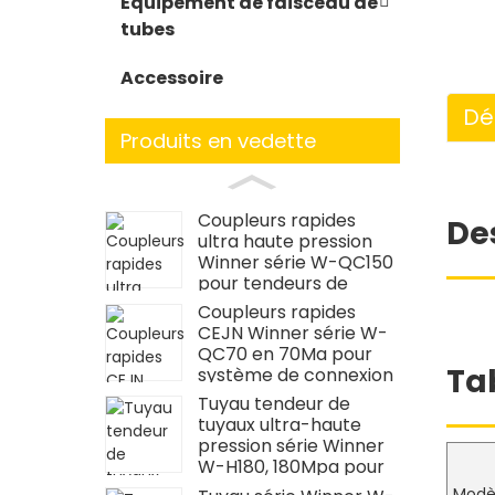
Équipement de faisceau de
tubes
Accessoire
Dé
Produits en vedette
Coupleurs rapides
De
ultra haute pression
Winner série W-QC150
pour tendeurs de
boulons
Coupleurs rapides
CEJN Winner série W-
QC70 en 70Ma pour
Ta
système de connexion
de clé
Tuyau tendeur de
dynamométrique
tuyaux ultra-haute
pression série Winner
W-H180, 180Mpa pour
boulonner les tendeurs
Modè