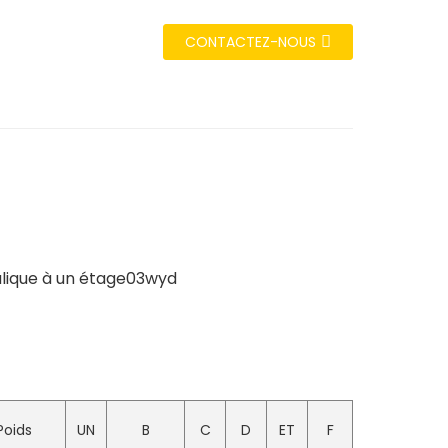
CONTACTEZ-NOUS
Poids
UN
B
C
D
ET
F