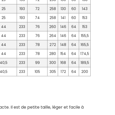
25
193
72
258
130
60
143
25
193
74
258
141
60
153
44
233
76
260
146
64
153
44
233
76
264
146
64
155,5
44
233
78
272
148
64
165,5
44
233
78
280
154
64
174,5
40,5
233
99
300
168
64
189,5
40,5
233
105
305
172
64
200
 Il est de petite taille, léger et facile à