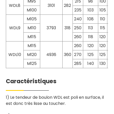
M95
215
98
100
18
WDL8
3101
282
M100
235
103
105
19
M105
240
108
110
20
WDL9
M110
3793
318
250
113
115
20
M115
260
118
120
21
M115
260
120
120
26
WDL10
M120
4936
360
270
125
125
26
M125
285
140
130
27
Caractéristiques
1) Le tendeur de boulon WDL est poli en surface, il
est donc très lisse au toucher.