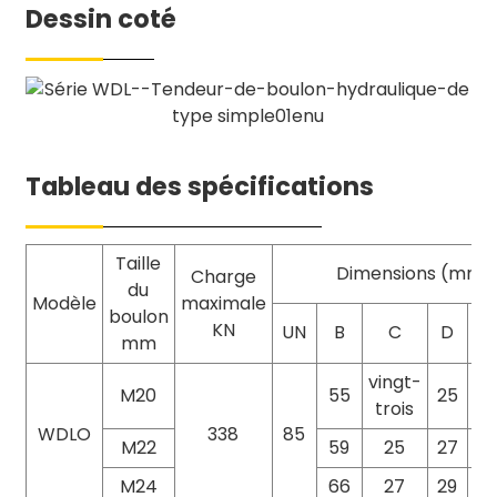
Dessin coté
Tableau des spécifications
Taille
Dimensions (mm)
Charge
du
Modèle
maximale
boulon
KN
UN
B
C
D
E
mm
vingt-
M20
55
25
7
trois
WDLO
338
85
M22
59
25
27
7
M24
66
27
29
7