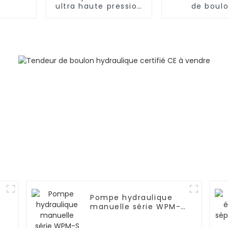
ultra haute pression
de boul
série WPM-B pour
hydraulique
tendeur de boulons
marins de la
WSL
Pompe hydraulique
manuelle série WPM-S
pour vérin
hydraulique portable