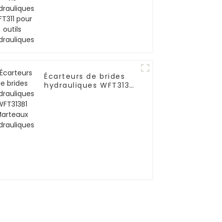
hydrauliques
Écarteurs de brides
hydrauliques WFT313B1
Marteaux
hydrauliques