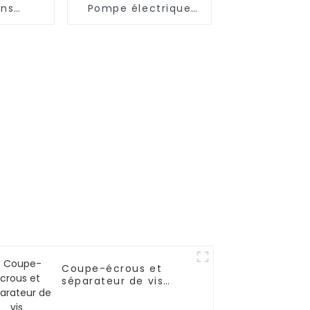
ons
Pompe électrique
s sous-
ultra haute pression
 série
pour tendeur
Coupe-écrous et
séparateur de vis
hydrauliques WFT311
pour outils