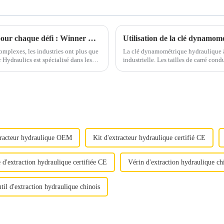
Des solutions hydrauliques personnalisées pour chaque défi : Winner Hydraulics offre précision et fiabilité
omplexes, les industries ont plus que
La clé dynamométrique hydraulique à 
 Hydraulics est spécialisé dans les
industrielle. Les tailles de carré condu
tracteur hydraulique OEM
Kit d'extracteur hydraulique certifié CE
d'extraction hydraulique certifiée CE
Vérin d'extraction hydraulique ch
til d'extraction hydraulique chinois