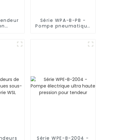
Tendeur
Série WPA-B-PB -
on
Pompe pneumatique
de type
pour tendeur de
e
boulons
ndeurs
Série WPE-B-2004 -