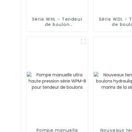
Série WHL - Tendeur
Série WDL - 
de boulon
de boul
hydraulique à un
hydraulique 
étage
simpl
Pompe manuelle
Nouveaux te