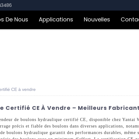
543486
os De Nous
Applications
Nouvelles
Conta
rtifié CE à vendre
 Certifié CE À Vendre – Meilleurs Fabricant
 tendeur de boulons hydraulique certifié CE, disponible chez Yanta
rage précis et fiable des boulons dans diverses applications, notamm
de boulons hydraulique garantit des performances durables, même sou