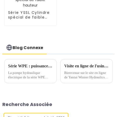
Série YSSL Cylindre
spécial de faible
hauteur
Blog Connexe
Série WPE : puissance hydraulique de haute précision pour les industries exigeantes
Visite en ligne de l'usine Winner
La pompe hydraulique
Bienvenue sur le site en ligne
électrique de la série WPE
de Yantai Winner Hydraulics
redéfinit la fiabilité avec une
Technology Co., Ltd. Winner
performance de 10 000 psi (700
est un fabricant d'outils
bar), conçue pour les industries
hydrauliques, proposant des
exigeant puissance et
produits tels que des vérins
précision. Dotée d'un système
hydrauliques, des pompes
Recherche Associée
de blocage de soupape haute
hydrauliques pneumatiques/
précision...
électriques, des vérins
hydrauliques...