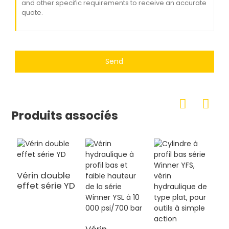
Send
Produits associés
Vérin double
effet série YD
C
h
à
Vérin