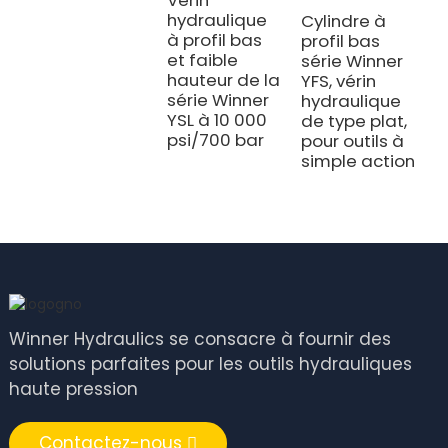
p
hydraulique
Cylindre à
s
à profil bas
profil bas
Y
et faible
série Winner
hauteur de la
YFS, vérin
série Winner
hydraulique
YSL à 10 000
de type plat,
psi/700 bar
pour outils à
simple action
Winner Hydraulics se consacre à fournir des
solutions parfaites pour les outils hydrauliques
haute pression
Contactez-nous