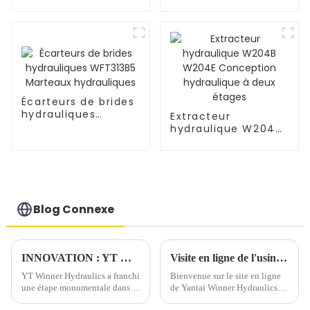
WFT313B Marteaux
WFT313B1 Marteaux
hydrauliques
hydrauliques
Écarteurs de brides
hydrauliques
Extracteur
WFT313B5 Marteaux
hydraulique W204B
hydrauliques
W204E Conception
hydraulique à deux
étages
Blog Connexe
INNOVATION : YT Winner Hydraulics livre avec succès un vérin hydraulique à double action de 2 500 tonnes pour des tests de pieux de 24 heures
Visite en ligne de l'usine Winner
YT Winner Hydraulics a franchi
Bienvenue sur le site en ligne
une étape monumentale dans
de Yantai Winner Hydraulics
l'ingénierie hydraulique avec le
Technology Co., Ltd. Winner