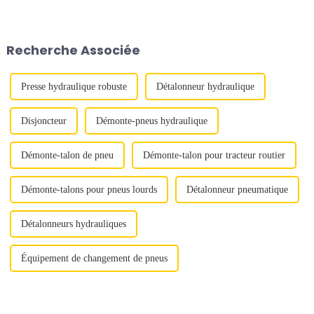
développement et le
est un fabricant d'outils
déploiement réussis de son
hydrauliques, proposant des
vérin hydraulique à double
produits tels que des vérins
action de 2 500 tonnes, conçu
hydrauliques, des pompes
Recherche Associée
pour répondre aux...
hydrauliques pneumatiques/
électriques, des vérins
hydrauliques...
Presse hydraulique robuste
Détalonneur hydraulique
Disjoncteur
Démonte-pneus hydraulique
Démonte-talon de pneu
Démonte-talon pour tracteur routier
Démonte-talons pour pneus lourds
Détalonneur pneumatique
Détalonneurs hydrauliques
Équipement de changement de pneus