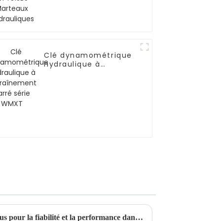
Clé dynamométrique
hydraulique à
entraînement carré
série WMXT
Tendeurs sous-marins – Conçus pour la fiabilité et la performance dans les environnements sous-marins exigeants