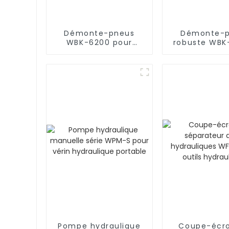
Démonte-pneus
Démonte-
WBK-6200 pour
robuste WBK
camion tracteur
pour cam
tracteur à 3
Pompe hydraulique
Coupe-écro