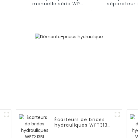
manuelle série WPM-
séparateur 
S pour vérin
hydrauliques
hydraulique portable
pour out
hydrauli
Écarteurs de brides
hydrauliques WFT313B1
Marteaux
hydrauliques