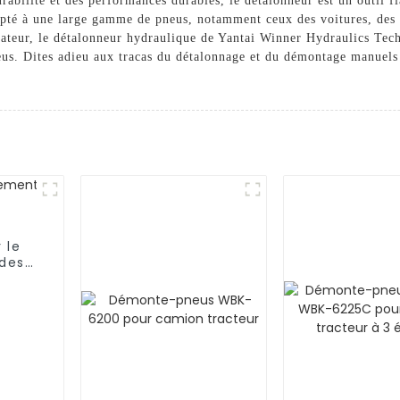
abilité et des performances durables, le détalonneur est un outil fi
apté à une large gamme de pneus, notamment ceux des voitures, des 
ateur, le détalonneur hydraulique de Yantai Winner Hydraulics Techn
neus. Dites adieu aux tracas du détalonnage et du démontage manuels 
 le
des