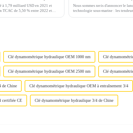
é à 1,79 milliard USD en 2021 et
Nous sommes ravis d'annoncer le lanc
 un TCAC de 5,50 % entre 2022 et
technologie sous-marine : les tende
pour répondre aux exigences croissan
Clé dynamométrique hydraulique OEM 1000 nm
Clé dynamométriq
Clé dynamométrique hydraulique OEM 2500 nm
Clé dynamométriq
4 de Chine
Clé dynamométrique hydraulique OEM à entraînement 3/4
 certifiée CE
Clé dynamométrique hydraulique 3/4 de Chine