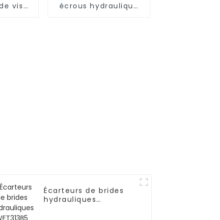
de vis
écrous hydraulique
 WFT311
robuste de qualité
ils
supérieure Coupe-
ques
écrous hydraulique
de séparation
Écarteurs de brides
hydrauliques
WFT313B5 Marteaux
hydrauliques