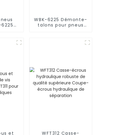
pneus
WBK-6225 Démonte-
-6225C
talons pour pneus
ion
poids lourds, pour
 étages
tracteurs routiers
us et
WFT312 Casse-