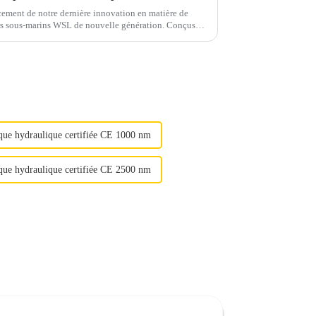
ement de notre dernière innovation en matière de
urs sous-marins WSL de nouvelle génération. Conçus
tes de l'industrie offshore…
ue hydraulique certifiée CE 1000 nm
ue hydraulique certifiée CE 2500 nm