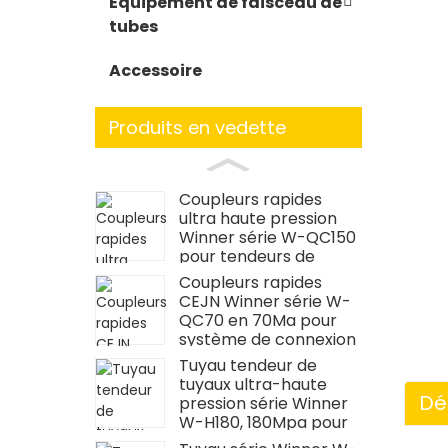
Équipement de faisceau de
tubes
Accessoire
Produits en vedette
Coupleurs rapides
ultra haute pression
Winner série W-QC150
pour tendeurs de
boulons
Coupleurs rapides
CEJN Winner série W-
QC70 en 70Ma pour
système de connexion
de clé
Tuyau tendeur de
dynamométrique
tuyaux ultra-haute
Dé
pression série Winner
W-H180, 180Mpa pour
boulonner les tendeurs