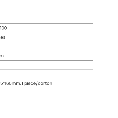
100
nes
a
mm
5*160mm, 1 pièce/carton