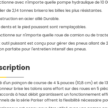
nctionne avec n'importe quelle pompe hydraulique de 10 00
ier de 2,14 tonnes brisera les billes les plus résistantes.
nstruction en acier allié Durable.
s dents et le pied poussant sont remplaçables.
nctionne sur n'importe quelle roue de camion ou de tracteu
t outil puissant est conçu pour gérer des pneus allant de 2
ion parfaite pour l'entretien intensif des pneus.
scription
é d'un poinçon de course de 4 ¼ pouces (10,8 cm) et de 13
onneur brise les talons sans effort sur des roues en 5 pi
accords à haut débit garantissent un fonctionnement effi
nnels de la série Parker offrent la flexibilité nécessaire 