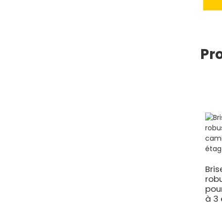
Pr
Bri
rob
pou
à 3