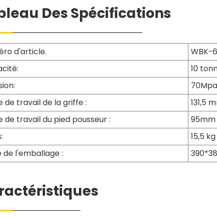
bleau Des Spécifications
ro d'article.
WBK-6
cité:
10 ton
sion:
70Mp
 de travail de la griffe :
131,5 
e de travail du pied pousseur :
95mm
:
15,5 kg
e de l'emballage :
390*38
ractéristiques