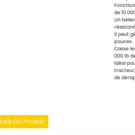
Fonction
de 10 000
Un bélier
résistant
Il peut 
pouces.
Casse le
000 lb d
Idéal po
tracteur
de déra
tails Du Produit