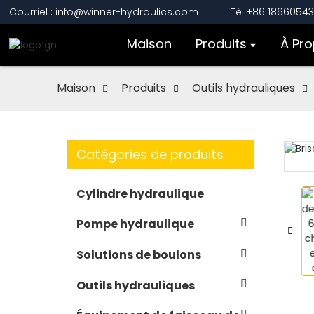
Courriel : info@winner-hydraulics.com
Tél:+86 1866054
Maison
Produits
À Pr
Maison
Produits
Outils hydrauliques
Catégories de produits
Loading...
Loading...
Cylindre hydraulique
Pompe hydraulique
Solutions de boulons
Outils hydrauliques