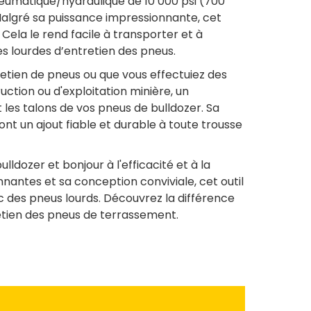
eumatique/hydraulique de 10 000 psi (700
Malgré sa puissance impressionnante, cet
 Cela le rend facile à transporter et à
 lourdes d’entretien des pneus.
tretien de pneus ou que vous effectuiez des
tion ou d'exploitation minière, un
t les talons de vos pneus de bulldozer. Sa
nt un ajout fiable et durable à toute trousse
lldozer et bonjour à l'efficacité et à la
nnantes et sa conception conviviale, cet outil
c des pneus lourds. Découvrez la différence
ntretien des pneus de terrassement.