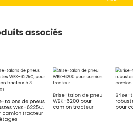
oduits associés
Brise-talon de pneu
Brise-
WBK-6200 pour
robust
se-talons de pneus
camion tracteur
pour c
ustes WBK-6225C,
r camion tracteur
 étages