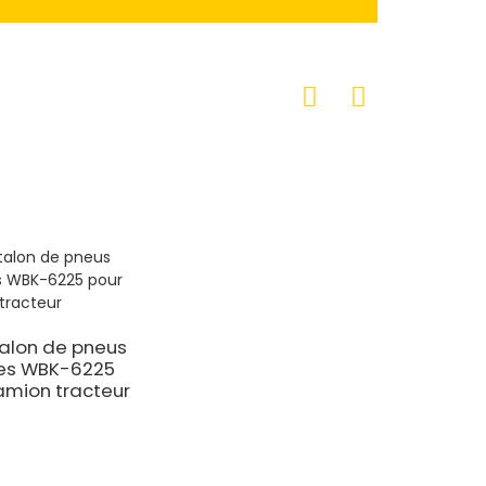
talon de pneus
es WBK-6225
amion tracteur