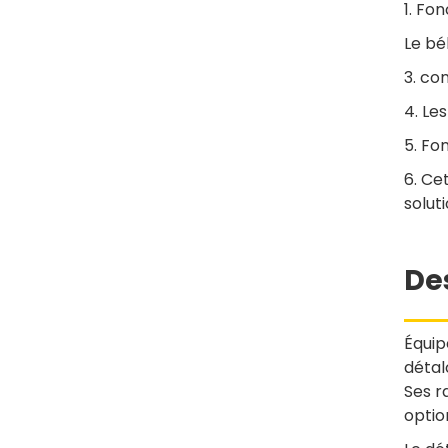
1. Fo
hydraulique
Le bél
Accessoire de pompe
3. co
hydraulique à coupleur
rapide haute pression
4. Le
5. Fo
6. Ce
solut
De
Équip
détal
Ses r
optio