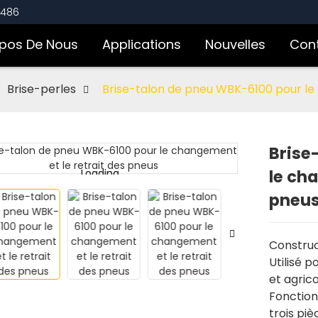
3486
opos De Nous
Applications
Nouvelles
Con
Brise-perles
Brise-talon de pneu WBK-6100 pour le 
Brise
le ch
Loading...
Loading...
pneu
Construct
Utilisé 
et agrico
Fonction
trois piè