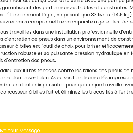
talonneur est conçu pour être utilisé avec une pompe pn
, garantissant des performances fiables et constantes. 
 est étonnamment léger, ne pesant que 33 livres. (14,5 kg).
vrer sans compromettre sa capacité à gérer les tâches
ous travailliez dans une installation professionnelle d'en
s d'entretien de pneus dans un environnement de construc
sseur à billes est l'outil de choix pour briser efficacemen
ruction robuste et sa puissante pression hydraulique en fo
ils d'entretien des pneus.
 adieu aux luttes tenaces contre les talons des pneus de bu
ance d'un brise-talon. Avec ses fonctionnalités impressio
ndra un atout indispensable pour quiconque travaille ave
 concasseur à billes fait et éliminez les tracas liés à l'e
ave Your Message