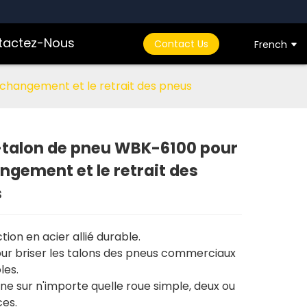
tactez-Nous
Contact Us
French
changement et le retrait des pneus
-talon de pneu WBK-6100 pour
angement et le retrait des
Loading...
Loading...
s
ion en acier allié durable.
pour briser les talons des pneus commerciaux
les.
ne sur n'importe quelle roue simple, deux ou
ces.