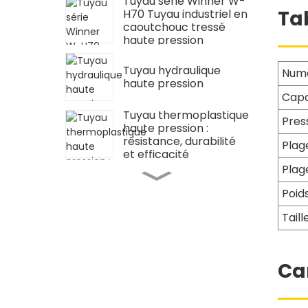
Tuyau série Winner W-
Ta
H70 Tuyau industriel en
caoutchouc tressé
haute pression
Ensemble de tuyaux
Tuyau hydraulique
Tuyau hydraulique
Numé
flexible pour clé
haute pression
dynamométrique
Capa
hydraulique
Tuyau thermoplastique
Pres
haute pression :
résistance, durabilité
Plage
et efficacité
Plag
Valve d'arrêt
hydraulique,
Poids
accessoire de pompe
hydraulique haute
Taill
pression
Bloc d'huile hexagonal
de pièce de rechange
hydraulique
Ca
Valve d'accélérateur
de pièce de rechange