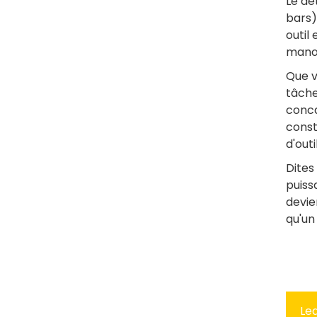
Le dé
bars)
outil
manœu
Que v
tâche
conca
const
d'out
Dites
puiss
devie
qu'un
Le