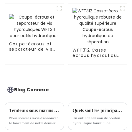
Cross Master série
hydraulique
W220
portable
Coupe-écrous et
séparateur de vis
WFT312 Casse-
hydrauliques WFT311
écrous hydraulique
pour outils
robuste de qualité
hydrauliques
supérieure Coupe-
écrous hydraulique
de séparation
Blog Connexe
Tendeurs sous-marins – Conçus pour la fiabilité et la performance dans les environnements sous-marins exigeants
Quels sont les principaux avantages des tendeurs hydrauliques
Nous sommes ravis d'annoncer
Un outil de tension de boulon
le lancement de notre dernière
hydraulique fournit une
innovation en matière de
méthode rapide, simple et sûre