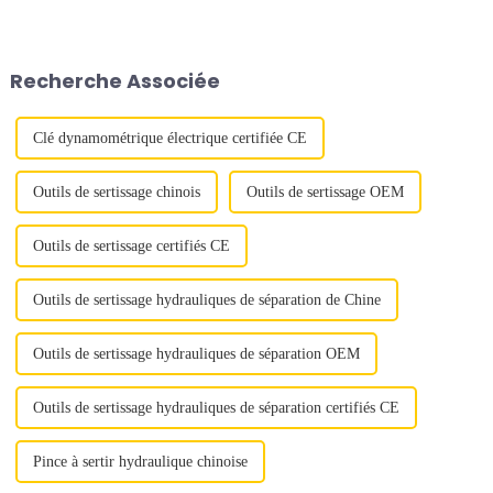
technologie sous-marine : les
pour serrer des boulons de
tendeurs sous-marins WSL de
grand diamètre à des
nouvelle génération. Conçus
précharges élevées et précises.
pour répondre aux exigences
Recherche Associée
croissantes de l'industrie
offshore…
Clé dynamométrique électrique certifiée CE
Outils de sertissage chinois
Outils de sertissage OEM
Outils de sertissage certifiés CE
Outils de sertissage hydrauliques de séparation de Chine
Outils de sertissage hydrauliques de séparation OEM
Outils de sertissage hydrauliques de séparation certifiés CE
Pince à sertir hydraulique chinoise