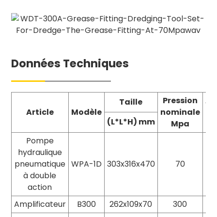
Données Techniques
Pression
Al
Taille
Article
Modèle
nominale
(L*L*H) mm
Mpa
Pompe
hydraulique
pneumatique
WPA-1D
303x316x470
70
à double
action
Amplificateur
B300
262x109x70
300