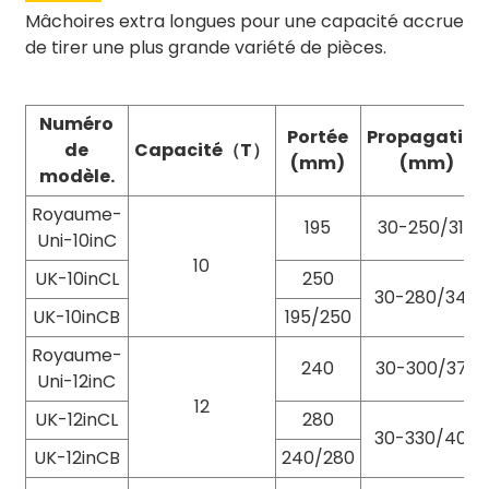
Mâchoires extra longues pour une capacité accrue
de tirer une plus grande variété de pièces.
Numéro
Portée
Propagation
de
Capacité（T）
(mm)
(mm)
modèle.
Royaume-
195
30-250/310
Uni-10inC
10
UK-10inCL
250
30-280/340
UK-10inCB
195/250
Royaume-
240
30-300/370
Uni-12inC
12
UK-12inCL
280
30-330/400
UK-12inCB
240/280