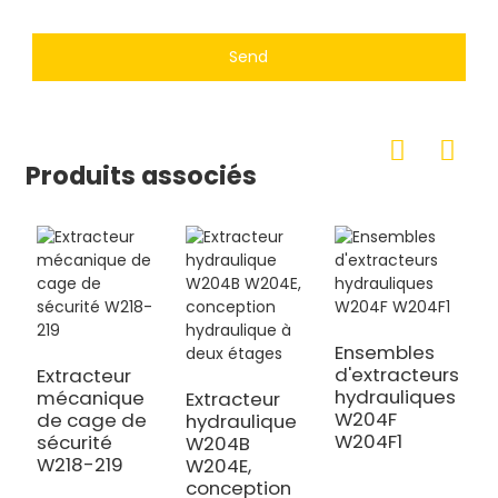
Send
Produits associés
Ensembles
d'extracteurs
Extracteur
hydrauliques
mécanique
Extracteur
W204F
de cage de
hydraulique
E
W204F1
sécurité
W204B
d
W218-219
W204E,
h
conception
m