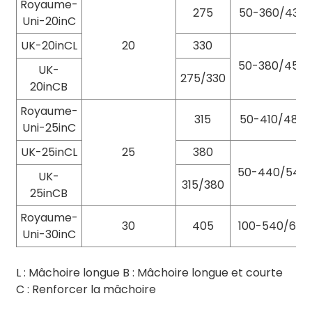
Royaume-
275
50-360/430
Uni-20inC
UK-20inCL
20
330
50-380/450
UK-
275/330
20inCB
Royaume-
315
50-410/480
Uni-25inC
UK-25inCL
25
380
50-440/540
UK-
315/380
25inCB
Royaume-
30
405
100-540/610
Uni-30inC
L : Mâchoire longue B : Mâchoire longue et courte
C : Renforcer la mâchoire