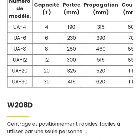
Numéro
Capacité
Portée
Propagation
Cours
de
(T)
(mm)
(mm)
(mm)
modèle.
UA-4
4
190
315
60
UA-6
6
230
390
70
UA-8
8
280
460
85
UA-12
12
300
515
85
UA-20
20
325
520
111
UA-30
30
415
620
111
W208D
Centrage et positionnement rapides, faciles à
utiliser par une seule personne ；