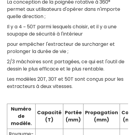
La conception de la poignée rotative à 360°
permet aux utilisateurs d'opérer dans n'importe
quelle direction ;
Il y a 4 ~ 50T parmi lesquels choisir, et il y a une
soupape de sécurité à l'intérieur
pour empêcher l'extracteur de surcharger et
prolonger la durée de vie ;
2/3 mâchoires sont partagées, ce qui est l'outil de
dessin le plus efficace et le plus rentable.
Les modèles 20T, 30T et 50T sont conçus pour les
extracteurs à deux vitesses.
Numéro
Capacité
Portée
Propagation
Cour
de
(T)
(mm)
(mm)
(mm
modèle.
Royaume-