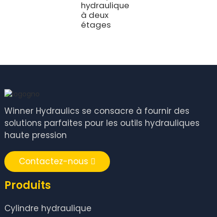
hydraulique
p
à deux
p
étages
W
Winner Hydraulics se consacre à fournir des
solutions parfaites pour les outils hydrauliques
haute pression
Contactez-nous
Produits
Cylindre hydraulique