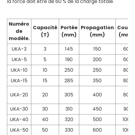
la force doit être de 60 % de la charge totale.
Numéro
Capacité
Portée
Propagation
Cours
de
(T)
(mm)
(mm)
(mm)
modèle.
UKA-3
3
145
150
60
UKA-5
5
190
200
60
UKA-10
10
250
250
80
UKA-15
15
285
350
80
UKA-20
20
305
400
80
UKA-30
30
310
450
90
UKA-40
40
320
500
100
UKA-50
50
330
600
100