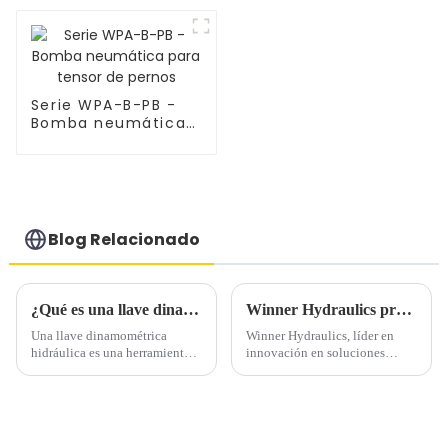
separadoras W402
Serie WPA-B-PB -
Bomba neumática
para tensor de
pernos
Blog Relacionado
¿Qué es una llave dinamométrica hidráulica?
Winner Hydraulics presenta una versátil bomba hidráulica de pie neumática para aplicaciones industriales
Una llave dinamométrica
Winner Hydraulics, líder en
hidráulica es una herramienta
innovación en soluciones
eléctrica diseñada para ejercer
hidráulicas, anuncia su bomba
torsión sobre un sujetador para
de pie neumática-hidráulica de
lograr un ajuste o aflojamiento
alto rendimiento, diseñada para
adecuado.
revolucionar la eficiencia en
múltiples industrias...