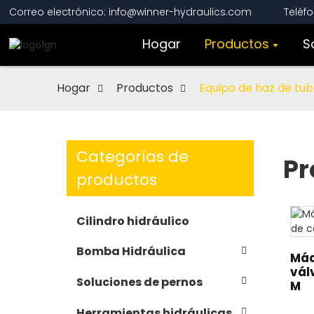
Correo electrónico: info@winner-hydraulics.com
Teléf
Hogar
Productos
S
Hogar
Productos
Equipo de haz de tu
Categorías de
Pr
productos
Cilindro hidráulico
Bomba Hidráulica
Máq
vál
Soluciones de pernos
M
Herramientas hidráulicas