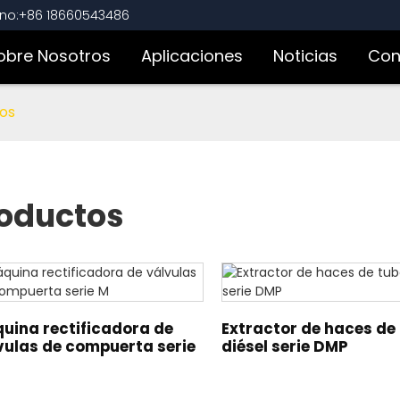
ono:+86 18660543486
obre Nosotros
Aplicaciones
Noticias
Con
bos
oductos
uina rectificadora de
Extractor de haces de
vulas de compuerta serie
diésel serie DMP