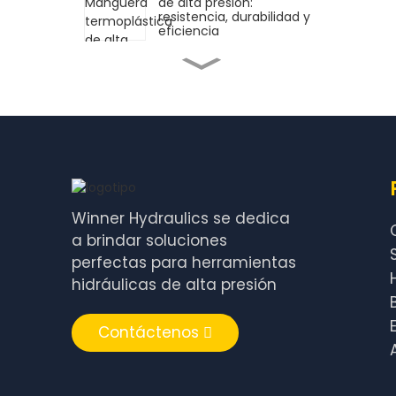
de alta presión:
resistencia, durabilidad y
eficiencia
Válvula de cierre
hidráulica Accesorio de
bomba hidráulica de alta
presión
Bloque de aceite
hexagonal de repuesto
hidráulico
Winner Hydraulics se dedica
Válvula de mariposa de
repuesto hidráulica
a brindar soluciones
perfectas para herramientas
Accesorio de bomba
hidráulicas de alta presión
hidráulica de
acoplamiento rápido de
alta presión
Contáctenos