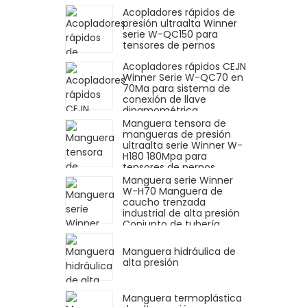
Acopladores rápidos de
presión ultraalta Winner
serie W-QC150 para
tensores de pernos
Acopladores rápidos CEJN
Winner Serie W-QC70 en
70Ma para sistema de
conexión de llave
dinamométrica
Manguera tensora de
mangueras de presión
ultraalta serie Winner W-
H180 180Mpa para
tensores de pernos
Manguera serie Winner
W-H70 Manguera de
caucho trenzada
industrial de alta presión
Conjunto de tubería
Manguera hidráulica
flexible para llave
Manguera hidráulica de
dinamométrica hidráulica
alta presión
Manguera termoplástica