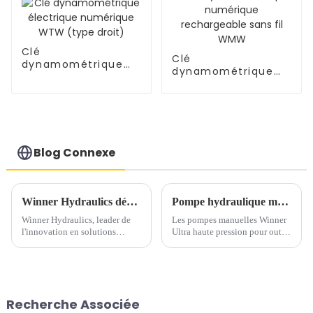
Clé
Clé
dynamométrique
dynamométrique
électrique
numérique
numérique WTW
rechargeable sans
(type droit)
fil WMW
Blog Connexe
Winner Hydraulics dévoile une pompe hydraulique à pied pneumatique polyvalente pour les applications industrielles
Pompe hydraulique manuelle ultra haute pression 2800 bars pour tendeurs
Winner Hydraulics, leader de
Les pompes manuelles Winner
l'innovation en solutions
Ultra haute pression pour outils
hydrauliques, annonce le
de tension sont conçues pour
lancement de sa pompe à pied
être mobiles et faciles à utiliser.
pneumatique hydraulique
Avec différentes options de
hautes performances, conçue
pression et de débit, vous
pour révolutionner l'efficacité
trouverez la solution idéale
Recherche Associée
dans de multiples secteurs
pour vos besoins. Chaque...