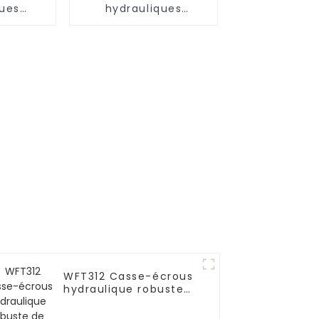
ques
hydrauliques
rteaux
WFT313B5 Marteaux
ques
hydrauliques
WFT312 Casse-écrous
hydraulique robuste
de qualité supérieure
Coupe-écrous