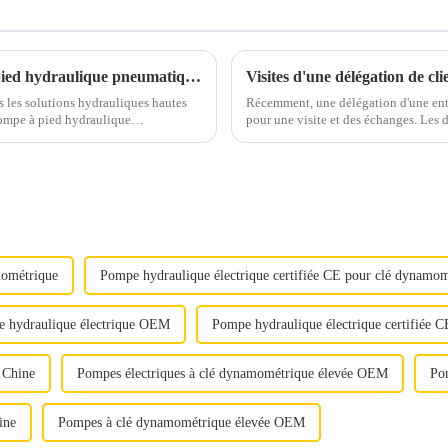
Winner Hydraulics présente une pompe à pied hydraulique pneumatique avancée pour une efficacité industrielle
 les solutions hydrauliques hautes
Récemment, une délégation d'une entr
pompe à pied hydraulique
pour une visite et des échanges. Les 
ivité et la sécurité...
perspectives de coopération future, 
mométrique
Pompe hydraulique électrique certifiée CE pour clé dynamom
 hydraulique électrique OEM
Pompe hydraulique électrique certifiée C
 Chine
Pompes électriques à clé dynamométrique élevée OEM
Pom
ine
Pompes à clé dynamométrique élevée OEM