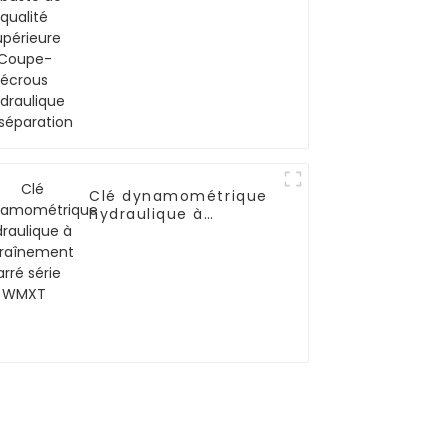
hydraulique de
séparation
Clé dynamométrique
hydraulique à
entraînement carré
série WMXT