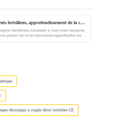
Visites d'une délégation de clients brésiliens, approfondissement de la coopération et des échanges internationaux
eprise brésilienne renommée a visité notre entreprise
deux parties ont eu des discussions approfondies sur les
visant…
étrique
E
pes électriques à couple élevé certifiées CE