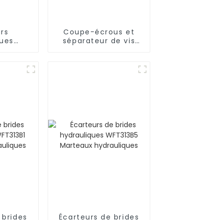
rs
Coupe-écrous et
ques
séparateur de vis
 de
hydrauliques WFT311
 coin à
pour outils
tical
hydrauliques
 brides
Écarteurs de brides