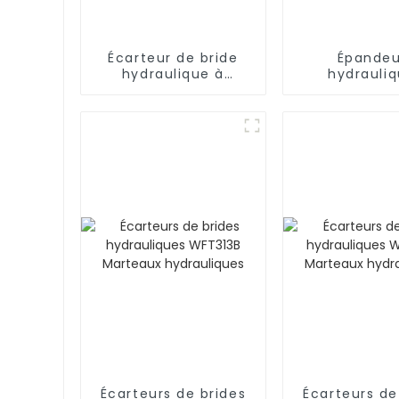
Écarteur de bride
Épandeu
hydraulique à
hydrauli
écartement nul
WFT313E
équivalent à
l'épandeur à
l'égaliseur de type
levage ver
pince WFT313B6
Écarteurs de brides
Écarteurs de