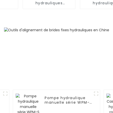
hydrauliques
hydrauli
WFT313B Marteaux
WFT313B1 Ma
hydrauliques
hydrauli
Pompe hydraulique
manuelle série WPM-S
pour vérin
hydraulique portable