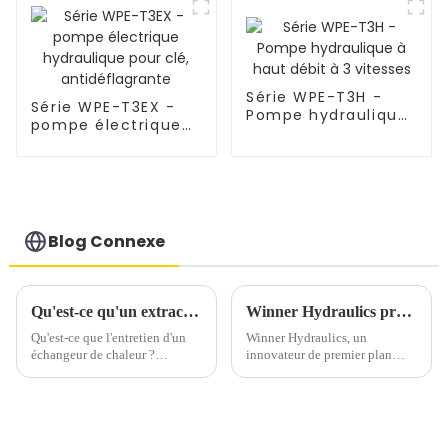
Série WPE-T3H -
Série WPE-T3EX -
Pompe hydraulique
pompe électrique
à haut débit à 3
hydraulique pour
vitesses
clé, antidéflagrante
Blog Connexe
Qu'est-ce qu'un extracteur de faisceau de tubes d'échangeur de chaleur ?
Winner Hydraulics présente une pompe à pied hydraulique pneumatique avancée pour une efficacité industrielle
Qu'est-ce que l'entretien d'un
Winner Hydraulics, un
échangeur de chaleur ?
innovateur de premier plan
L'entretien d'un échangeur de
dans les solutions hydrauliques
chaleur consiste à nettoyer le
hautes performances, annonce
faisceau de tubes internes et la
fièrement le lancement de sa
membrane externe. La
pompe à pied hydraulique
procédure d'entretien
pneumatique de pointe, conçue