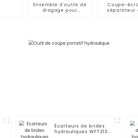
Ensemble d'outils de
Coupe-écro
dragage pour
séparateur 
graisseur WDT-300A
hydrauliques
pour draguer le
pour out
graisseur à 70 MPa
hydrauli
Écarteurs de brides
hydrauliques WFT313B1
Marteaux