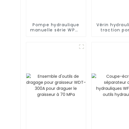
Pompe hydraulique
Vérin hydrau
manuelle série WPM-
traction po
S pour vérin
Winner sér
hydraulique portable