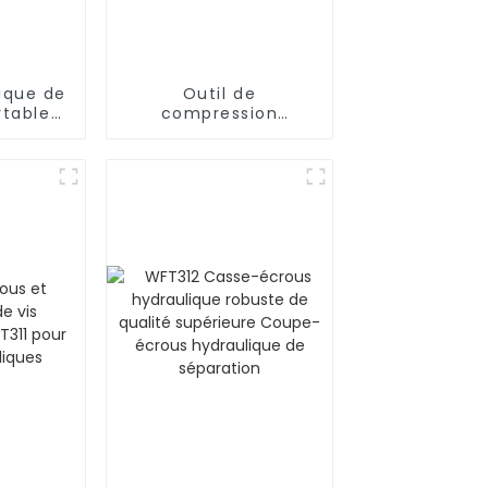
lique de
Outil de
rtable
compression
ie YPC
hydraulique WPA-RT
pour protecteur de
collier de serrage