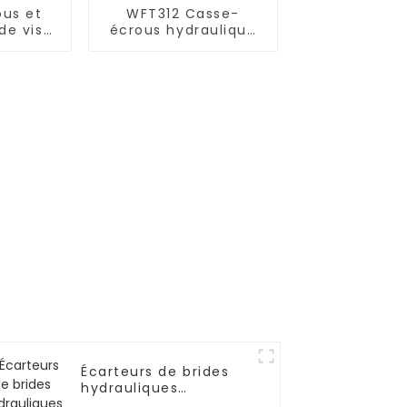
us et
WFT312 Casse-
de vis
écrous hydraulique
 WFT311
robuste de qualité
ils
supérieure Coupe-
ques
écrous hydraulique
de séparation
Écarteurs de brides
hydrauliques
WFT313B5 Marteaux