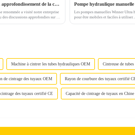
Visites d'une délégation de clients brésiliens, approfondissement de la coopération et des échanges internationaux
e renommée a visité notre entreprise
Les pompes manuelles Winner Ultra ha
u des discussions approfondies sur les
pour être mobiles et faciles à utiliser
trouverez la solution idéale pour vos
Machine à cintrer les tubes hydrauliques OEM
Cintreuse de tubes
n de cintrage des tuyaux OEM
Rayon de courbure des tuyaux certifié C
cintrage des tuyaux certifié CE
Capacité de cintrage de tuyaux en Chine