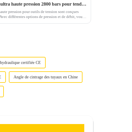
Pompe hydraulique manuelle ultra haute pression 2800 bars pour tendeurs
ute pression pour outils de tension sont conçues
. Avec différentes options de pression et de débit, vous
 besoins. Chaque...
 hydraulique certifiée CE
E
Angle de cintrage des tuyaux en Chine