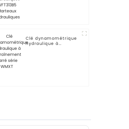
hydrauliques
Clé dynamométrique
hydraulique à
entraînement carré
série WMXT