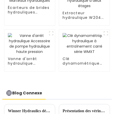
Écarteurs de brides
hydrauliques
Extracteur
WFT313B5 Marteaux
hydraulique W204B
hydrauliques
W204E Conception
hydraulique à deux
étages
Vanne d'arrêt
Clé
hydraulique
dynamométrique
Accessoire de
hydraulique à
pompe hydraulique
entraînement carré
haute pression
série WMXT
Blog Connexe
Winner Hydraulics dévoile une pompe hydraulique à pied pneumatique polyvalente pour les applications industrielles
Présentation des vérins à écrou de blocage Pancake de la série YPL : puissance, précision et performances compactes