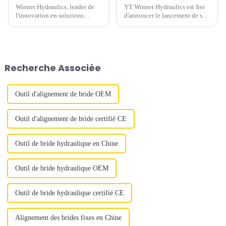
Winner Hydraulics, leader de
YT Winner Hydraulics est fier
l'innovation en solutions
d'annoncer le lancement de ses
hydrauliques, annonce le
vérins à écrou de blocage
lancement de sa pompe à pied
Pancake de la série YPL,
pneumatique hydraulique
conçus pour redéfinir
hautes performances, conçue
l'efficacité dans les
pour révolutionner l'efficacité
applications lourdes.
Recherche Associée
dans de multiples secteurs
industriels.
Outil d'alignement de bride OEM
Outil d'alignement de bride certifié CE
Outil de bride hydraulique en Chine
Outil de bride hydraulique OEM
Outil de bride hydraulique certifié CE
Alignement des brides fixes en Chine