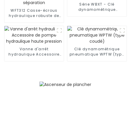
Série WBXT - Clé
dynamométrique
WFT312 Casse-écrous
hydraulique à
hydraulique robuste de
entraînement carré
qualité supérieure
Coupe-écrous
hydraulique de
séparation
Vanne d'arrêt
Clé dynamométrique
hydraulique Accessoire
pneumatique WPTW (type
de pompe hydraulique
coudé)
haute pression