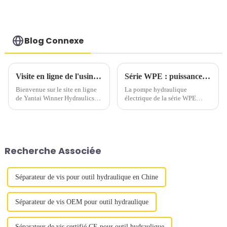
lavage des
faisceaux de
tuyaux à l'eau
haute pression
Blog Connexe
Visite en ligne de l'usine Winner
Série WPE : puissance hydraulique de haute précision pour les industries exigeantes
Bienvenue sur le site en ligne
La pompe hydraulique
de Yantai Winner Hydraulics
électrique de la série WPE
Technology Co., Ltd. Winner
redéfinit la fiabilité avec une
est un fabricant d'outils
performance de 10 000 psi (700
hydrauliques, proposant des
bar), conçue pour les industries
produits tels que des vérins
exigeant puissance et
hydrauliques, des pompes
précision. Dotée d'un système
Recherche Associée
hydrauliques pneumatiques/
de blocage de soupape haute
électriques, des vérins
précision...
hydrauliques...
Séparateur de vis pour outil hydraulique en Chine
Séparateur de vis OEM pour outil hydraulique
Séparateur de vis certifié CE pour outil hydraulique