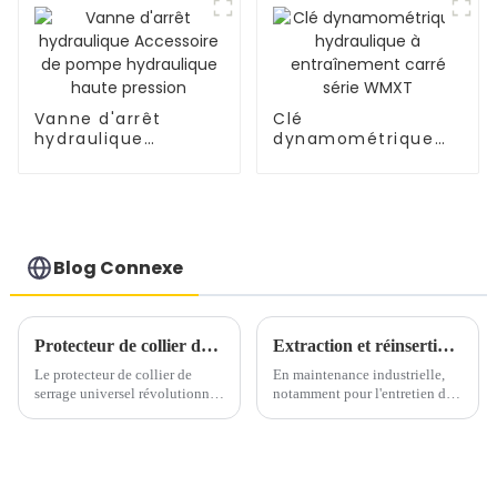
Vanne d'arrêt
Clé
hydraulique
dynamométrique
Accessoire de
hydraulique à
pompe hydraulique
entraînement carré
haute pression
série WMXT
Blog Connexe
Protecteur de collier de serrage universel : alimenté par un vérin hydraulique à simple effet de 10 000 psi et une pompe pneumatique WPA-2R
Extraction et réinsertion efficaces de faisceaux tubulaires : guide d'utilisation des machines d'extraction de faisceaux tubulaires
Le protecteur de collier de
En maintenance industrielle,
serrage universel révolutionne
notamment pour l'entretien des
la protection des pipelines avec
échangeurs de chaleur, la
son vérin hydraulique YS50
manutention sûre et efficace
haute performance (10 000 psi
des faisceaux tubulaires est
à simple effet) et W...
cruciale. Les machines
d'extraction de faisceaux