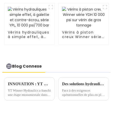
bas
Vérins hydrauliques
Vérins à piston
à simple effet, à
creux Winner série
galette et contre-
YDH 10 000 psi sur
écrou, série YPL,
vérin de gros
10 000 psi/700 bar
tonnage
Blog Connexe
INNOVATION : YT Winner Hydraulics livre avec succès un vérin hydraulique à double action de 2 500 tonnes pour des tests de pieux de 24 heures
Des solutions hydrauliques personnalisées pour chaque défi : Winner Hydraulics offre précision et fiabilité
YT Winner Hydraulics a franchi
Face à des exigences
une étape monumentale dans
opérationnelles de plus en plus
l'ingénierie hydraulique avec le
complexes, les industries ont
développement et le
plus que jamais besoin d'outils
déploiement réussis de son
hydrauliques sur mesure.
vérin hydraulique à double
Winner Hydraulics est