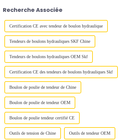
action de 2 500 tonnes, conçu
spécialisé dans les solutions
Recherche Associée
pour répondre aux...
haute performance et
personnalisées.
Certification CE avec tendeur de boulon hydraulique
Tendeurs de boulons hydrauliques SKF Chine
Tendeurs de boulons hydrauliques OEM Skf
Certification CE des tendeurs de boulons hydrauliques Skf
Boulon de poulie de tendeur de Chine
Boulon de poulie de tendeur OEM
Boulon de poulie tendeur certifié CE
Outils de tension de Chine
Outils de tendeur OEM