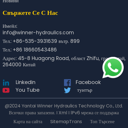
Новини
Свържете Се С Нас
Имейл:
info@winner-hydraulics.com
Тел.: +86-535-3931639 вътр. 899
Тел.: +86 18660543486
Адрес: 45-8 Huagong Road, област Zhifu, град Янтай,
264000 Китай
Linkedin
Facebook
You Tube
туитър
@2024 Yantai Winner Hydraulics Technology Co., Ltd.
Всички права запазени. I Xml I lPv6 мрежа се поддържа
Карта на сайта
SitemapTrans
Топ Търсене