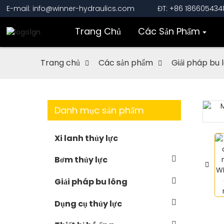
E-mail: info@winner-hydraulics.com
ĐT: +86 186605434
Trang Chủ
Các Sản Phẩm
Trang chủ
Các sản phẩm
Giải pháp bu 
Danh mục sản phẩm
Loading...
Loading...
Xi lanh thủy lực
Bơm thủy lực
Giải pháp bu lông
Dụng cụ thủy lực