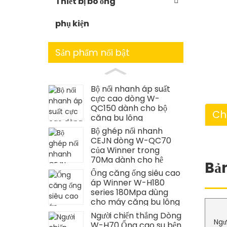
Thiết bị bó ống
phụ kiện
Sản phẩm nổi bật
Bộ nối nhanh áp suất
cực cao dòng W-
QC150 dành cho bộ
Ch
căng bu lông
Bộ ghép nối nhanh
CEJN dòng W-QC70
của Winner trong
70Ma dành cho hệ
Bả
thống kết nối cờ lê mô-
Ống căng ống siêu cao
men xoắn
áp Winner W-H180
series 180Mpa dùng
cho máy căng bu lông
Người chiến thắng Dòng
Ngư
W-H70 Ống cao su bện