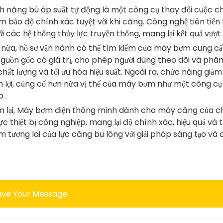
nh năng bù áp suất tự động là một công cụ thay đổi cuộc chơi
m bảo độ chính xác tuyệt vời khi căng. Công nghệ tiên tiế
với các hệ thống thủy lực truyền thống, mang lại kết quả vượt 
 nữa, hồ sơ vận hành có thể tìm kiếm của máy bơm cung cấp
nguồn gốc có giá trị, cho phép người dùng theo dõi và phâ
chất lượng và tối ưu hóa hiệu suất. Ngoài ra, chức năng giả
ện lợi, củng cố hơn nữa vị thế của máy bơm như một công cụ
p.
m lại, Máy bơm điện thông minh dành cho máy căng của chú
vực thiết bị công nghiệp, mang lại độ chính xác, hiệu quả và 
m tương lai của lực căng bu lông với giải pháp sáng tạo và 
ave Your Message