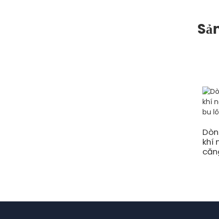
Sả
Dòn
khí
căn