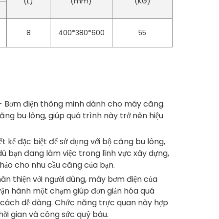
(L)
(mm)
(KG)
8
400*380*600
55
hiệp - Bơm điện thông minh dành cho máy căng.
căng bu lông, giúp quá trình này trở nên hiệu
t kế đặc biệt để sử dụng với bộ căng bu lông,
dù bạn đang làm việc trong lĩnh vực xây dựng,
 hảo cho nhu cầu căng của bạn.
hân thiện với người dùng, máy bơm điện của
 vận hành một chạm giúp đơn giản hóa quá
 cách dễ dàng. Chức năng trực quan này hợp
thời gian và công sức quý báu.