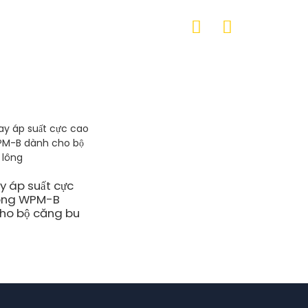
y áp suất cực
òng WPM-B
ho bộ căng bu