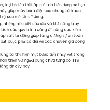
, loại bỏ tổn thất áp suất do biến dạng cơ học
n này giúp máy bơm điện của chúng tôi khác
trội sau mỗi lần sử dụng.
 những hiểu biết sâu sắc và khả năng truy
n tích các quy trình căng để nâng cao kiểm
m áp suất tự động giúp tăng cường sự an toàn
 bắt buộc phải có đối với các chuyên gia công
ng tôi thể hiện một bước tiến nhảy vọt trong
thân thiện với người dùng chưa từng có. Trải
đáng tin cậy này.