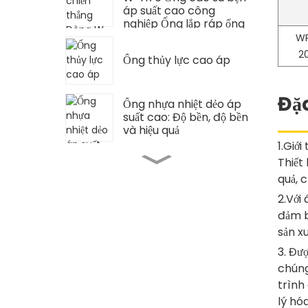
áp suất cao công
nghiệp Ống lắp ráp ống
thủy lực linh hoạt cho
WP
cờ lê mô-men xoắn
2
Ống thủy lực cao áp
thủy lực
Đặ
Ống nhựa nhiệt dẻo áp
suất cao: Độ bền, độ bền
và hiệu quả
1.Giớ
Phụ kiện bơm thủy lực
Thiết
cao áp van ngắt thủy
quả, 
lực
2.Với
đảm b
Khối dầu lục giác phụ
sản x
tùng thủy lực
3. Đư
chúng
Van tiết lưu phụ tùng
trình
thủy lực
lý hó