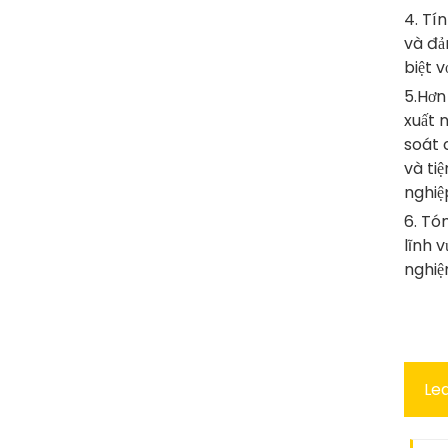
4. Tí
Phụ kiện bơm thủy lực
và đả
khớp nối nhanh áp suất
biệt 
cao
5.Hơn
xuất 
soát 
và ti
nghiệ
6. Tó
lĩnh 
nghiệ
Le