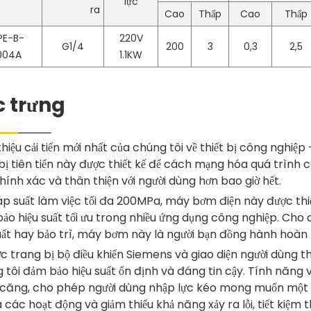
lực
ra
Cao
Thấp
Cao
Thấp
E-B-
220V
G1/4
200
3
0,3
2,5
004A
1.1KW
c trưng
i thiệu cải tiến mới nhất của chúng tôi về thiết bị công ng
 bị tiên tiến này được thiết kế để cách mạng hóa quá trình 
chính xác và thân thiện với người dùng hơn bao giờ hết.
 áp suất làm việc tối đa 200MPa, máy bơm điện này được thiế
ảo hiệu suất tối ưu trong nhiều ứng dụng công nghiệp. Cho 
uất hay bảo trì, máy bơm này là người bạn đồng hành hoàn
ợc trang bị bộ điều khiển Siemens và giao diện người dùng t
 tôi đảm bảo hiệu suất ổn định và đáng tin cậy. Tính năng
 căng, cho phép người dùng nhập lực kéo mong muốn một
a các hoạt động và giảm thiểu khả năng xảy ra lỗi, tiết kiệm 