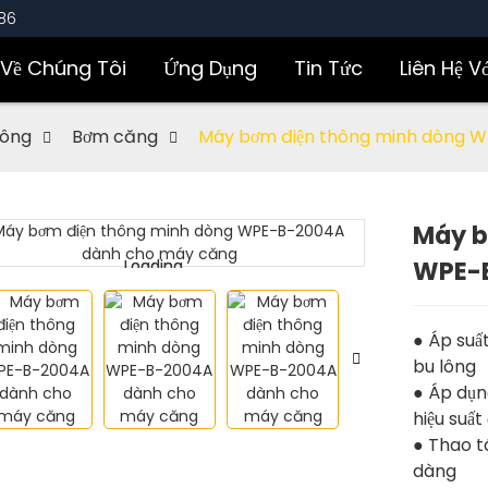
86
Về Chúng Tôi
Ứng Dụng
Tin Tức
Liên Hệ V
lông
Bơm căng
Máy bơm điện thông minh dòng 
Máy b
WPE-
Loading...
Loading...
● Áp suấ
bu lông
● Áp dụng
hiệu suất
● Thao t
dàng