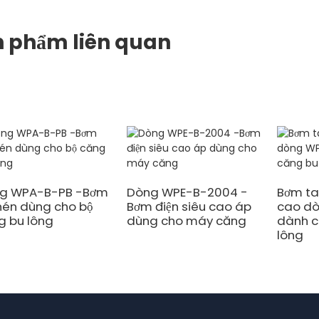
n phẩm liên quan
g WPA-B-PB -Bơm
Dòng WPE-B-2004 -
Bơm ta
 nén dùng cho bộ
Bơm điện siêu cao áp
cao d
g bu lông
dùng cho máy căng
dành c
lông