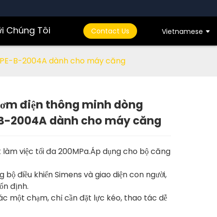
ới Chúng Tôi
Contact Us
Vietnamese
WPE-B-2004A dành cho máy căng
ơm điện thông minh dòng
B-2004A dành cho máy căng
Loading...
Loading...
t làm việc tối đa 200MPa.Áp dụng cho bộ căng
 bộ điều khiển Simens và giao diện con người,
 ổn định.
ác một chạm, chỉ cần đặt lực kéo, thao tác dễ