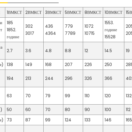
л
1ВМКСТ
2ВМКСТ
3ВМКСТ
5ВМКСТ
8ВМКСТ
10ВМКСТ
15
ни
185
1553.
302
436
779
1072
20
т
1852.
године
3017
4364
7789
10715
20
године
15528
на
2.7
3.6
4.8
8.8
12
14.5
19
м)
138
149
168
207
226
250
28
194
213
244
296
326
366
40
63
70
79
99
110
120
132
м)
50
60
70
80
90
100
112
м)
73
87
99
124
133
146
16