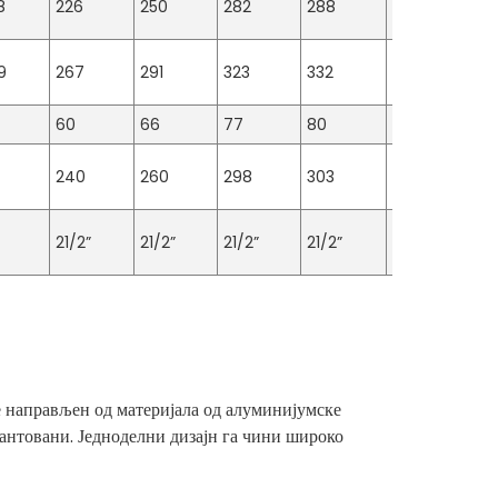
8
226
250
282
288
300
34
9
267
291
323
332
366
40
60
66
77
80
82
95
8
240
260
298
303
325
34
21/2”
21/2”
21/2”
21/2”
3”
3”
 направљен од материјала од алуминијумске
рантовани. Једноделни дизајн га чини широко