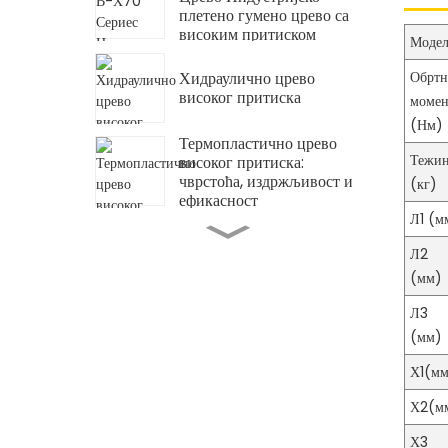
плетено гумено црево са
високим притиском
Моде
Склоп цеви Флексибилно
хидраулично црево за
Хидраулично црево
Обрт
хидраулички момент кључ
високог притиска
момен
(Нм)
Термопластично црево
Тежи
високог притиска:
чврстоћа, издржљивост и
(кг)
ефикасност
Л1 (м
Хидраулични запорни
вентил Додатак за
Л2
хидрауличну пумпу
(мм)
високог притиска
Л3
Хидраулични резервни
део хексагонални блок
(мм)
уља
Х1(м
Х2(м
Хидраулични резервни
део пригушни вентил
Х3