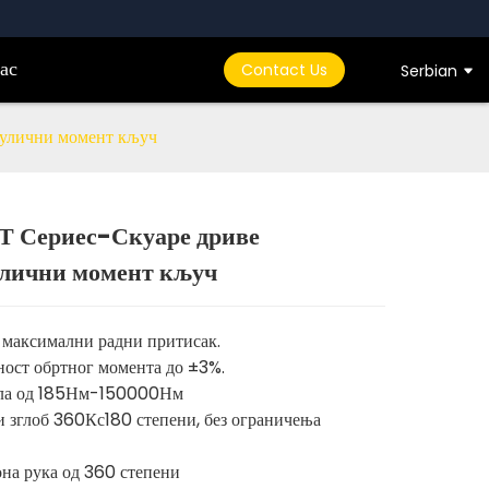
ас
Contact Us
Serbian
улични момент кључ
 Сериес-Скуаре дриве
Loading...
Loading...
улични момент кључ
максимални радни притисак.
ост обртног момента до ±3%.
ела од 185Нм-150000Нм
 зглоб 360Кс180 степени, без ограничења
на рука од 360 степени