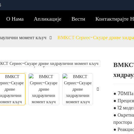
6
О Нама
Апликације
Вести
Контактирајте Н
аулични момент кључ
ВМКСТ Сериес-Скуаре дриве хидра
ВМКСТ
Loading...
Loading...
хидра
● 70МПа 
● Прецизн
● 12 мод
● Окретни
простора
● Реакцио