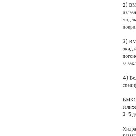
2) ВМ
излаз
модел
покри
3) ВМ
окида
погон
за за
4) Ве
специ
ВМКСТ
залих
3-5 д
Хидра