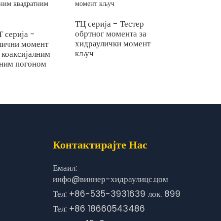
ТЦ серија - Тестер
ВБКСТ сери
обртног момента за
хидраулич
 серија -
хидраулички момент
кључ са кв
лични момент
кључ
погоном
 коаксијалним
тним погоном
Контактирајте Нас
Емаил:
инфо@виннер-хидраулицс.цом
Тел: +86-535-3931639 лок. 899
Тел: +86 18660543486