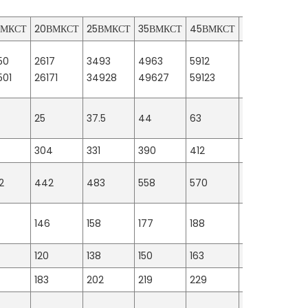
ВМКСТ
20ВМКСТ
25ВМКСТ
35ВМКСТ
45ВМКСТ
50ВМКСТ
65
50
2617
3493
4963
5912
7032
84
501
26171
34928
49627
59123
70315
84
25
37.5
44
63
89
66
1
304
331
390
412
418
47
2
442
483
558
570
596
66
146
158
177
188
195
20
120
138
150
163
166
18
5
183
202
219
229
236
26