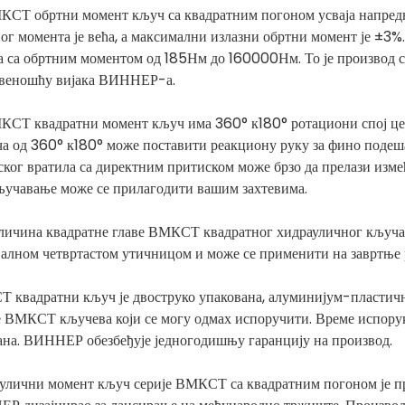
КСТ обртни момент кључ са квадратним погоном усваја напредн
ног момента је већа, а максимални излазни обртни момент је ±3
а са обртним моментом од 185Нм до 160000Нм. То је производ 
веношћу вијака ВИННЕР-а.
КСТ квадратни момент кључ има 360° к180° ротациони спој цев
ча од 360° к180° може поставити реакциону руку за фино подеша
ског вратила са директним притиском може брзо да прелази изме
кључавање може се прилагодити вашим захтевима.
личина квадратне главе ВМКСТ квадратног хидрауличног кључа
јалном четвртастом утичницом и може се применити на завртње
 квадратни кључ је двоструко упакована, алуминијум-пластичн
е ВМКСТ кључева који се могу одмах испоручити. Време испоруке 
ана. ВИННЕР обезбеђује једногодишњу гаранцију на производ.
улични момент кључ серије ВМКСТ са квадратним погоном је п