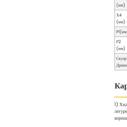
(мм)
Додатак за хидрауличну
Х4
пумпу за брзу спојницу
високог притиска
(мм)
Р1(мм
Р2
(мм)
Скуар
Дрив
Ка
1) Хи
легур
кориш