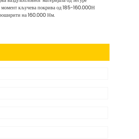
а ваздухопловног материјала од легуре
ја момент кључева покрива од 185-160.000Н
проширити на 160.000 Нм.