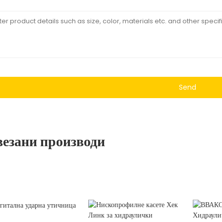
Send
езани производи