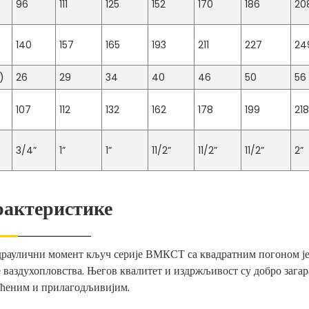
96
111
125
152
170
186
20
140
157
165
193
211
227
24
)
26
29
34
40
46
50
56
107
112
132
162
178
199
21
3/4”
1”
1”
11/2”
11/2”
11/2”
2”
е
рактеристике
драулични момент кључ серије ВМКСТ са квадратним погоном је
е ваздухопловства. Његов квалитет и издржљивост су добро зага
ћеним и прилагодљивијим.