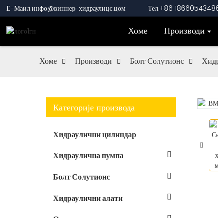
Е-Маил:инфо@виннер-хидраулицс.цом
Тел:+86 1866054348
Хоме
Производи
Хоме
Производи
Болт Солутионс
Хидр
Категорије производа
Loading...
Loading...
Хидраулични цилиндар
Хидраулична пумпа
Болт Солутионс
Хидраулични алати