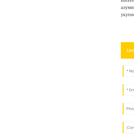
ВИННЕ
алуми
укупн
Le