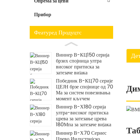
Опрема за цеви
Прибор
Феатуред Продуцтс
Виннер В-КЦ150 серија
Де
брзих спојница ултра
високог притиска за
затезаче вијака
Победник В-КЦ70 серије
Ди
ЦЕЈН брзе спојнице од 70
Ма за систем повезивања
момент кључем
Виннер В-Х180 серија
ултра-високог притиска
црева за затезање црева
180Мпа за затезаче вијака
Таб
Виннер В-Х70 Сериес
Црево Индустријско