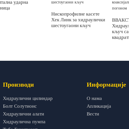
тална ударна
чница
Нископрофилне касете
Хек Линк за хидраулички
ВВАКСТ
шестоугаони кључ
Хидрау
кључ са
квадра
Производи
Информације
Хидраулични цилиндар
О нама
Болт Солутионс
Апликација
Хидраулични алати
Вести
Хидраулична пумпа