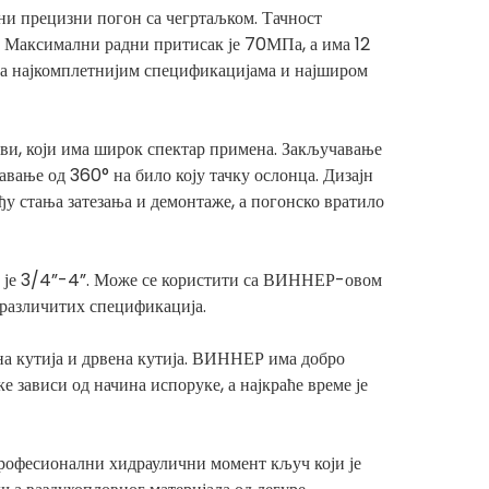
и прецизни погон са чегртаљком. Тачност
%. Максимални радни притисак је 70МПа, а има 12
са најкомплетнијим спецификацијама и најширом
и, који има широк спектар примена. Закључавање
вање од 360° на било коју тачку ослонца. Дизајн
ђу стања затезања и демонтаже, а погонско вратило
 је 3/4”-4”. Може се користити са ВИННЕР-овом
 различитих спецификација.
а кутија и дрвена кутија. ВИННЕР има добро
зависи од начина испоруке, а најкраће време је
рофесионални хидраулични момент кључ који је