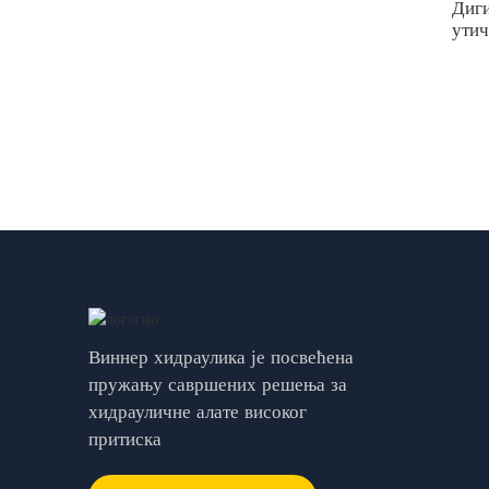
Диги
ути
Виннер хидраулика је посвећена
пружању савршених решења за
хидрауличне алате високог
притиска