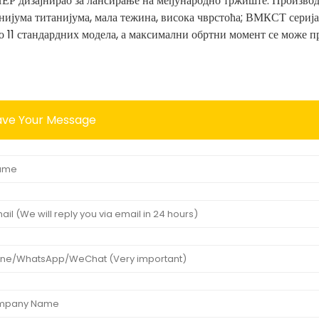
Р дизајнирао за лансирање на међународно тржиште. Производњ
нијума титанијума, мала тежина, висока чврстоћа; ВМКСТ сери
о 11 стандардних модела, а максимални обртни момент се може 
ave Your Message