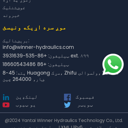
غوښتنلیک
خبرونه
موږ سره اړیکه ونیسئ
بریښنالیک:
info@winner-hydraulics.com
ټیلیفون: +86-535-3931639 ext. ۸۹۹
ټیلیفون: +86 18660543486
پته: 45-8 Huagong سړک، Zhifu ولسوالۍ، Yantai
ښار، 264000 چین
فیسبوک
لینکډین
ټویټر
یو ټیوب
@2024 Yantai Winner Hydraulics Technology Co., Ltd.
ټول حقونه خوندي دي. I XML I lPv6 شبکه ملاتړ شوې