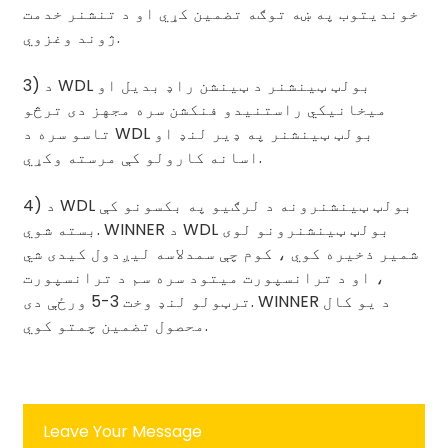
خوندیتوب په ښه توګه تضمین کړي او د تنشنر خدمت
ژوند وغزوي.
3) د WDL بولټ ټینشنر د ټینشن راډ بدیل او
میخانیکي راستنیدو فنکشن سره مجهز دی ترڅو
تاسو سره د WDL بولټ ټینشنر په ډیر لنډ او
اسانه کارولو کې مرسته وکړي.
4) د WDL بولټ ټینشنرونه د لرګیو په بکسونو کې
بسته شوي. WINNER د WDL بولټ ټینشنرونو لوی
شمیر ذخیره کوي ، کوم چې سمدلاسه لیږدول کیدی شي
، او د ترانسپورت میتود سره سم د ترانسپورت
ترټولو لنډ وخت 3-5 ورځې دی. WINNER د یو کال
محصول تضمین چمتو کوي.
Leave Your Message