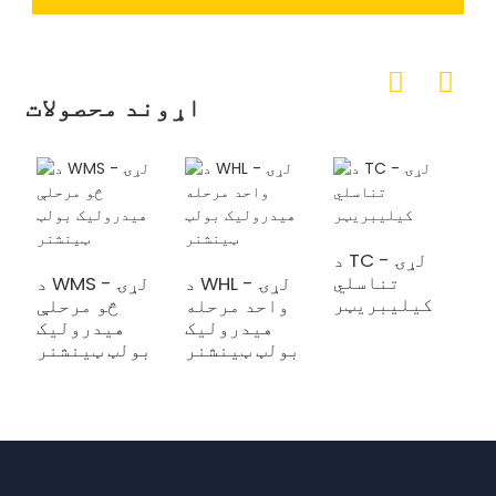
اړوند محصولات
د TC لړۍ -
تناسلي
د WHL لړۍ -
د WMS لړۍ -
کیلیبریټر
واحد مرحله
څو مرحلې
هیدرولیک
هیدرولیک
بولټ ټینشنر
بولټ ټینشنر