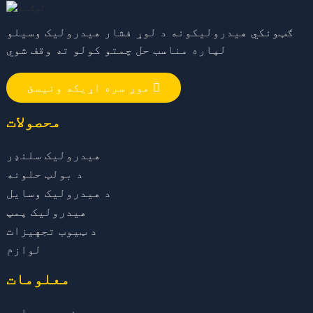
ګټونکي هیدرولیکونه د لوړ فشار هیدرولیک وسیلو
لپاره مناسب حل چمتو کولو ته وقف شوي
موږ سره اړیکه ونیسئ
محصولات
هیدرولیک سلنډر
د بولټ حلونه
د هیدرولیک وسایل
هیدرولیک پمپ
د ټیوب تجهیزات
لوازم
معلومات
زموږ په اړه