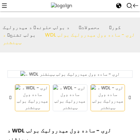
کور
محصولات
د بولټ حلونه
د هیدرولیک
بولټ تشنج
د WDL لړۍ - ساده ډول هیدرولیک بولټ
ټینشنر
د WDL لړۍ - ساده ډول هیدرولیک بولټ
ټینشنر