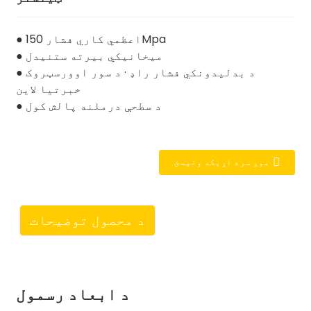
● اعظمي کاري فشار 150Mpa
● میخانیکي بیرته ستنیدل
● د بدلیدونکي فشار راډ · د سور اوورسټروک
خبرتیا لاین
● د سطحې درملنه پالش کول
موږ سره اړیکه ونیسئ
د محصول توضیحات
د ابعاد رسمول