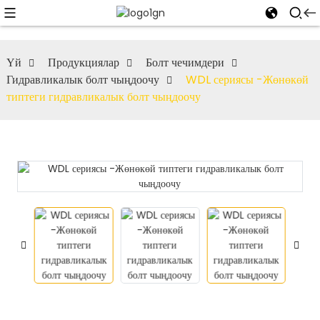
Үй
Продукциялар
Болт чечимдери
Гидравликалык болт чыңдоочу
WDL сериясы -Жөнөкөй
типтеги гидравликалык болт чыңдоочу