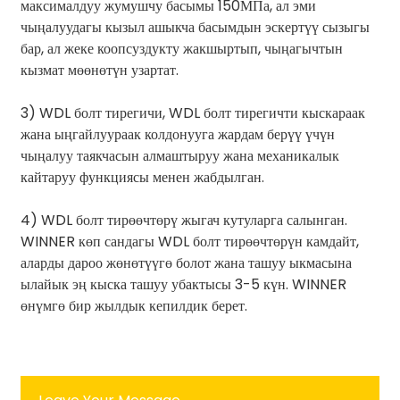
максималдуу жумушчу басымы 150МПа, ал эми
чыңалуудагы кызыл ашыкча басымдын эскертүү сызыгы
бар, ал жеке коопсуздукту жакшыртып, чыңагычтын
кызмат мөөнөтүн узартат.
3) WDL болт тирегичи, WDL болт тирегичти кыскараак
жана ыңгайлуураак колдонууга жардам берүү үчүн
чыңалуу таякчасын алмаштыруу жана механикалык
кайтаруу функциясы менен жабдылган.
4) WDL болт тирөөчтөрү жыгач кутуларга салынган.
WINNER көп сандагы WDL болт тирөөчтөрүн камдайт,
аларды дароо жөнөтүүгө болот жана ташуу ыкмасына
ылайык эң кыска ташуу убактысы 3-5 күн. WINNER
өнүмгө бир жылдык кепилдик берет.