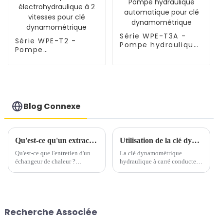
Série WPE-T3A -
Série WPE-T2 -
Pompe hydraulique
Pompe
automatique pour
électrohydraulique
clé
à 2 vitesses pour
dynamométrique
clé
dynamométrique
Blog Connexe
Qu'est-ce qu'un extracteur de faisceau de tubes d'échangeur de chaleur ?
Utilisation de la clé dynamométrique hydraulique dans le boulonnage industriel
Qu'est-ce que l'entretien d'un
La clé dynamométrique
échangeur de chaleur ?
hydraulique à carré conducteur
L'entretien d'un échangeur de
est la plus courante en
chaleur consiste à nettoyer le
boulonnerie industrielle. Les
faisceau de tubes internes et la
tailles de carré conducteur sont
membrane externe. La
les suivantes : 1/2", 3/4", 1", 1"
procédure d'entretien
et 1"...
Recherche Associée
s'effectue…