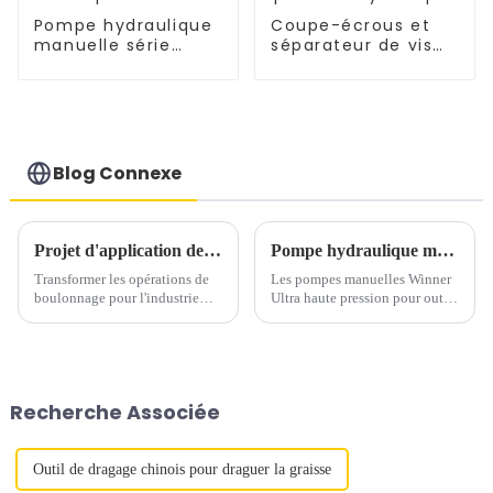
Pompe hydraulique
Coupe-écrous et
manuelle série
séparateur de vis
WPM-S pour vérin
hydrauliques WFT311
hydraulique
pour outils
portable
hydrauliques
Blog Connexe
Projet d'application de clé dynamométrique hydraulique à entraînement carré
Pompe hydraulique manuelle ultra haute pression 2800 bars pour tendeurs
Transformer les opérations de
Les pompes manuelles Winner
boulonnage pour l'industrie
Ultra haute pression pour outils
pétrolière et gazière Dans les
de tension sont conçues pour
environnements industriels
être mobiles et faciles à utiliser.
modernes, la fixation sécurisée
Avec différentes options de
des boulons est de la plus haute
pression et de débit, vous
importance pour le
trouverez la solution idéale
Recherche Associée
fonctionnement fiable des
pour vos besoins. Chaque...
machines...
Outil de dragage chinois pour draguer la graisse