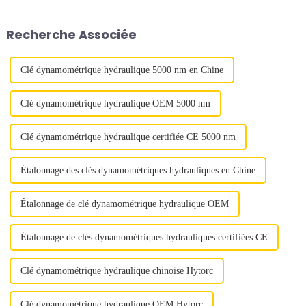
hautes performances, conçue
l'efficacité dans les
pour révolutionner l'efficacité
applications lourdes.
Recherche Associée
dans de multiples secteurs
industriels.
Clé dynamométrique hydraulique 5000 nm en Chine
Clé dynamométrique hydraulique OEM 5000 nm
Clé dynamométrique hydraulique certifiée CE 5000 nm
Étalonnage des clés dynamométriques hydrauliques en Chine
Étalonnage de clé dynamométrique hydraulique OEM
Étalonnage de clés dynamométriques hydrauliques certifiées CE
Clé dynamométrique hydraulique chinoise Hytorc
Clé dynamométrique hydraulique OEM Hytorc