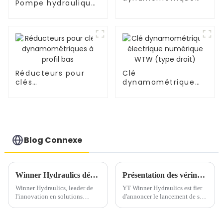
Pompe hydraulique
électrique
automatique pour
numérique WTW
clé
(type coudé)
dynamométrique
Réducteurs pour
Clé
clés
dynamométrique
dynamométriques à
électrique
profil bas
numérique WTW
(type droit)
Blog Connexe
Winner Hydraulics dévoile une pompe hydraulique à pied pneumatique polyvalente pour les applications industrielles
Présentation des vérins à écrou de blocage Pancake de la série YPL : puissance, précision et performances compactes
Winner Hydraulics, leader de
YT Winner Hydraulics est fier
l'innovation en solutions
d'annoncer le lancement de ses
hydrauliques, annonce le
vérins à écrou de blocage
lancement de sa pompe à pied
Pancake de la série YPL,
pneumatique hydraulique
conçus pour redéfinir