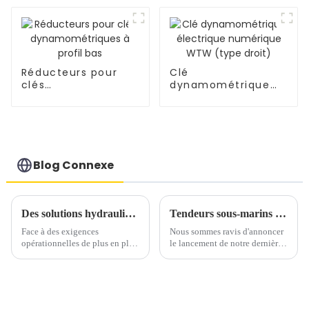
numérique WTW
(type coudé)
Réducteurs pour
Clé
clés
dynamométrique
dynamométriques à
électrique
profil bas
numérique WTW
(type droit)
Blog Connexe
Des solutions hydrauliques personnalisées pour chaque défi : Winner Hydraulics offre précision et fiabilité
Tendeurs sous-marins – Conçus pour la fiabilité et la performance dans les environnements sous-marins exigeants
Face à des exigences
Nous sommes ravis d'annoncer
opérationnelles de plus en plus
le lancement de notre dernière
complexes, les industries ont
innovation en matière de
plus que jamais besoin d'outils
technologie sous-marine : les
hydrauliques sur mesure.
tendeurs sous-marins WSL de
Winner Hydraulics est
nouvelle génération. Conçus
spécialisé dans les solutions
pour répondre aux exigences