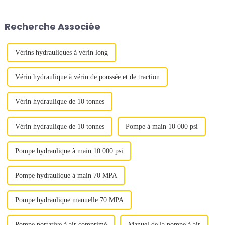
vérin hydraulique à double
les suivantes : 1/2", 3/4", 1", 1"
action de 2 500 tonnes, conçu
et 1"...
Recherche Associée
pour répondre aux...
Vérins hydrauliques à vérin long
Vérin hydraulique à vérin de poussée et de traction
Vérin hydraulique de 10 tonnes
Vérin hydraulique de 10 tonnes
Pompe à main 10 000 psi
Pompe hydraulique à main 10 000 psi
Pompe hydraulique à main 70 MPA
Pompe hydraulique manuelle 70 MPA
Pompe portative à air comprimé
Manuel de la pompe à air