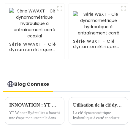
bas
bas
Série WBXT - Clé
Série WWAXT - Clé
dynamométrique
dynamométrique
hydraulique à
hydraulique à
entraînement carré
entraînement carré
coaxial
Blog Connexe
INNOVATION : YT Winner Hydraulics livre avec succès un vérin hydraulique à double action de 2 500 tonnes pour des tests de pieux de 24 heures
Utilisation de la clé dynamométrique hydraulique dans le boulonnage industriel
YT Winner Hydraulics a franchi
La clé dynamométrique
une étape monumentale dans
hydraulique à carré conducteur
l'ingénierie hydraulique avec le
est la plus courante en
développement et le
boulonnerie industrielle. Les
déploiement réussis de son
tailles de carré conducteur sont