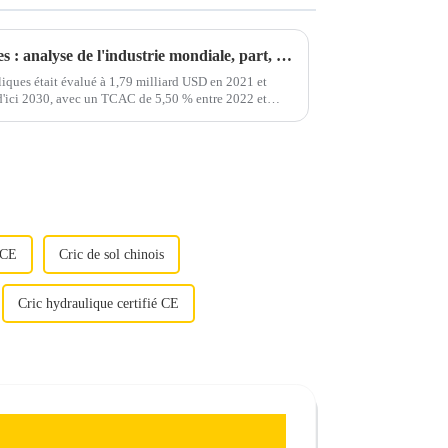
Marché des outils hydrauliques : analyse de l'industrie mondiale, part, croissance, tendances et prévisions (2022 à 2030)
iques était évalué à 1,79 milliard USD en 2021 et
 d'ici 2030, avec un TCAC de 5,50 % entre 2022 et
é CE
Cric de sol chinois
Cric hydraulique certifié CE