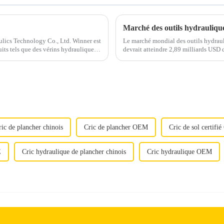
ulics Technology Co., Ltd. Winner est
Le marché mondial des outils hydraul
its tels que des vérins hydrauliques,
devrait atteindre 2,89 milliards USD
s vérins hydrauliques...
2030. L'Asie-Pacifique est expe...
ric de plancher chinois
Cric de plancher OEM
Cric de sol certifi
E
Cric hydraulique de plancher chinois
Cric hydraulique OEM