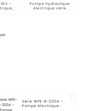
T3EX -
Pompe hydraulique
trique
électrique série
our clé,
WPE-H,
rante
double/simple
action
Série WPE-B-2004 -
Pompe électrique
ultra haute pression