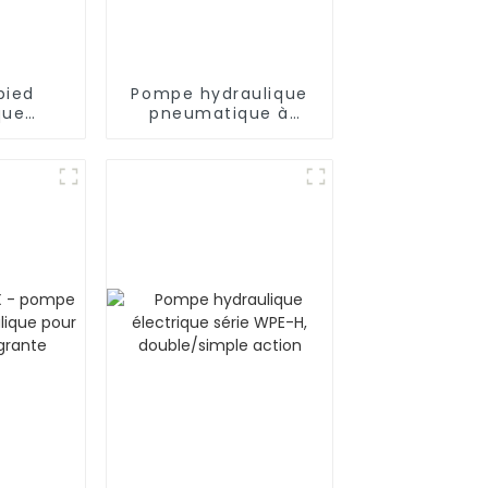
pied
Pompe hydraulique
que
pneumatique à
ue à
simple effet à
 série
télécommande série
00 psi
WPA-R 10 000 psi