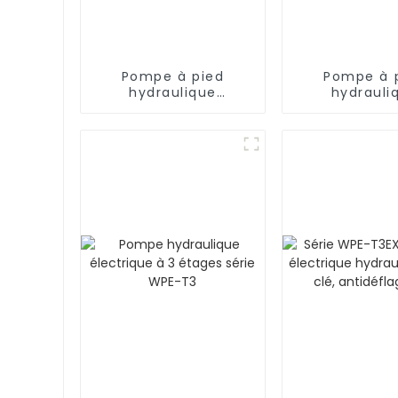
Pompe à pied
Pompe à 
hydraulique
hydrauli
pneumatique à
pneumatiq
simple effet série
double effet
WPA 10 000 psi
WPA-D 10 0