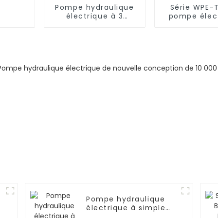
Pompe hydraulique
Série WPE-
électrique à 3
pompe élec
étages série WPE-T3
hydraulique p
antidéflag
Pompe hydraulique
électrique à simple
effet série WPE-S