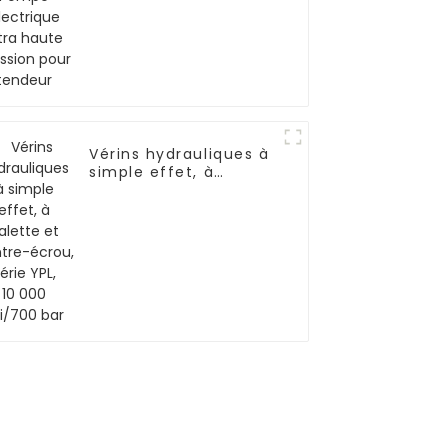
pour tendeur
Vérins hydrauliques à
simple effet, à
galette et contre-
écrou, série YPL,
10 000 psi/700 bar