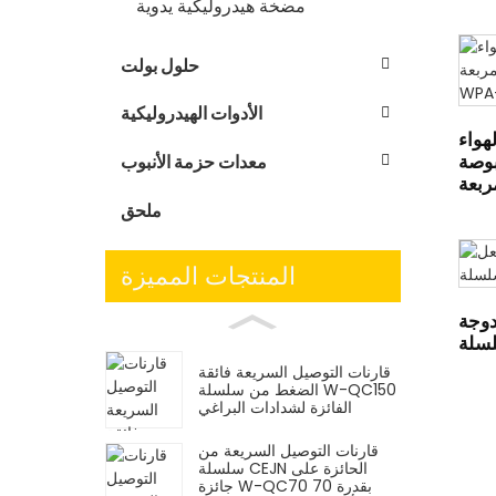
مضخة هيدروليكية يدوية
حلول بولت
الأدوات الهيدروليكية
هواء
 لكل بوصة
معدات حزمة الأنبوب
ملحق
المنتجات المميزة
دوجة
قارنات التوصيل السريعة فائقة
الضغط من سلسلة W-QC150
الفائزة لشدادات البراغي
قارنات التوصيل السريعة من
سلسلة CEJN الحائزة على
جائزة W-QC70 بقدرة 70