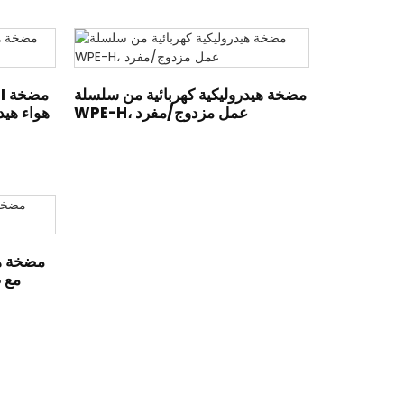
مضخة هيدروليكية كهربائية من سلسلة
SI
WPE-H، عمل مزدوج/مفرد
هواء هيد
مضخة هي
سلسلة 