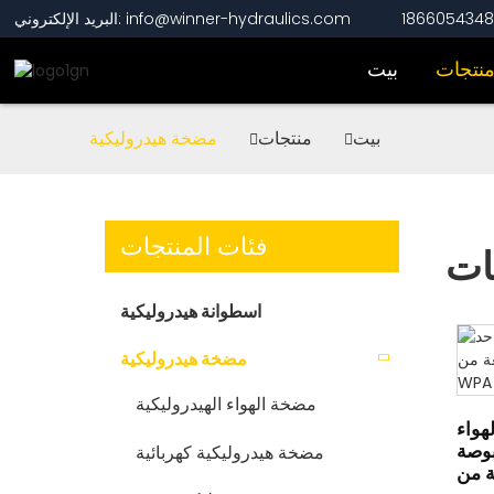
البريد الإلكتروني: info@winner-hydraulics.com
نتجات
بيت
بيت
منتجات
مضخة هيدروليكية
فئات المنتجات
ات
اسطوانة هيدروليكية
مضخة هيدروليكية
مضخة الهواء الهيدروليكية
هواء
 لكل بوصة
مضخة هيدروليكية كهربائية