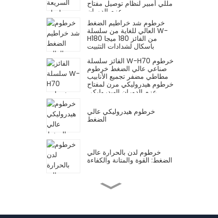
مللي أمبير لنظام توصيل مفتاح
عزم الدوران
خرطوم شد خراطيم الضغط
العالي للغاية من سلسلة W-
H180 من الفائز 180 ميجا
باسكال لشدادات التثبيت
الفائز سلسلة W-H70 خرطوم
صناعي عالي الضغط خرطوم
مطاطي مضفر تجميع الأنابيب
خرطوم هيدروليكي مرن لمفتاح
عزم الدوران الهيدروليكي
خرطوم هيدروليكي عالي
الضغط
خرطوم لدن بالحرارة عالي
الضغط: القوة والمتانة والكفاءة
صمام الإغلاق الهيدروليكي
ملحق المضخة الهيدروليكية ذات
الضغط العالي