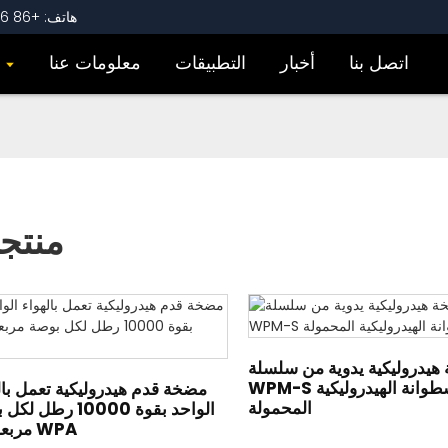
هاتف: +86 18660543486
اتصل بنا
أخبار
التطبيقات
معلومات عنا
م
منتج
هيدروليكية يدوية من سلسلة
WPM-S للأسطوانة الهيدروليكية
مضخة قدم هيدروليكية تعمل بال
المحمولة
الواحد بقوة 10000 رطل
مربعة من WPA