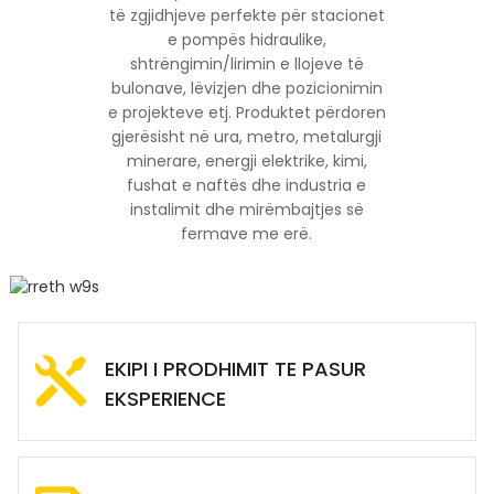
të zgjidhjeve perfekte për stacionet
e pompës hidraulike,
shtrëngimin/lirimin e llojeve të
bulonave, lëvizjen dhe pozicionimin
e projekteve etj. Produktet përdoren
gjerësisht në ura, metro, metalurgji
minerare, energji elektrike, kimi,
fushat e naftës dhe industria e
instalimit dhe mirëmbajtjes së
fermave me erë.
EKIPI I PRODHIMIT TE PASUR
EKSPERIENCE