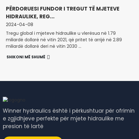
PËRDORUESI FUNDOR I TREGUT TË MJETEVE
HIDRAULIKE, REG...
2024-04-08
Tregu global i mjeteve hidraulike u vlerësua në 1.79
miliardë dollarë në vitin 2021, që pritet të arrijë në 2.89
miliardë dollarë deri në vitin 2030 ...
SHIKONI MË SHUMË
Winner hydraulics është i përkushtuar për ofrimin
e zgjidhjeve perfekte për mjete hidraulike me
presion të lartë