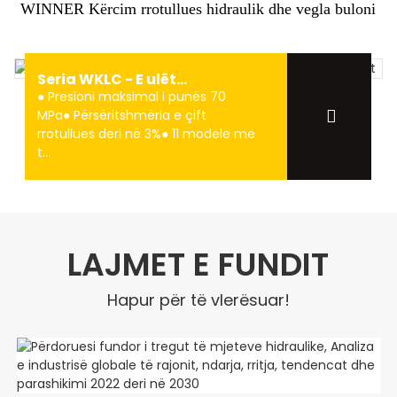
WINNER Kërcim rrotullues hidraulik dhe vegla buloni
Seria WKLC - E ulët...
● Presioni maksimal i punës 70
MPa● Përsëritshmëria e çift
rrotullues deri në 3%● 11 modele me
t...
LAJMET E FUNDIT
Hapur për të vlerësuar!