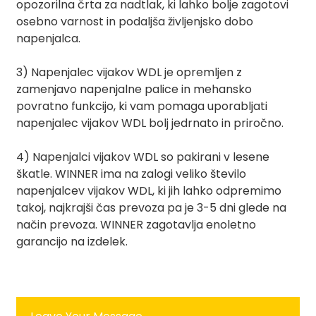
opozorilna črta za nadtlak, ki lahko bolje zagotovi
osebno varnost in podaljša življenjsko dobo
napenjalca.
3) Napenjalec vijakov WDL je opremljen z
zamenjavo napenjalne palice in mehansko
povratno funkcijo, ki vam pomaga uporabljati
napenjalec vijakov WDL bolj jedrnato in priročno.
4) Napenjalci vijakov WDL so pakirani v lesene
škatle. WINNER ima na zalogi veliko število
napenjalcev vijakov WDL, ki jih lahko odpremimo
takoj, najkrajši čas prevoza pa je 3-5 dni glede na
način prevoza. WINNER zagotavlja enoletno
garancijo na izdelek.