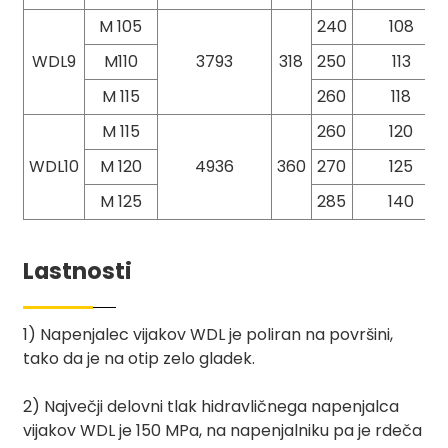
M 105
240
108
WDL9
M110
3793
318
250
113
M 115
260
118
M 115
260
120
WDL10
M 120
4936
360
270
125
M 125
285
140
Lastnosti
1) Napenjalec vijakov WDL je poliran na površini,
tako da je na otip zelo gladek.
2) Največji delovni tlak hidravličnega napenjalca
vijakov WDL je 150 MPa, na napenjalniku pa je rdeča