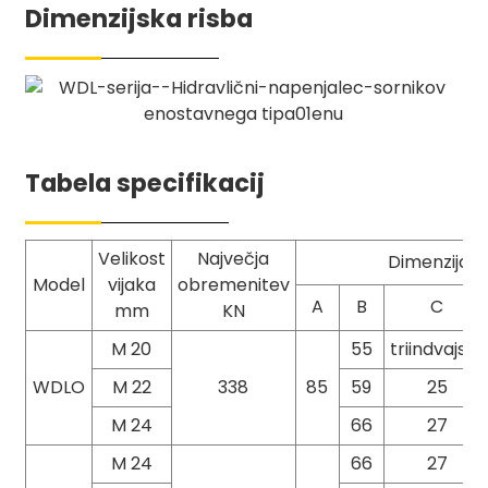
Dimenzijska risba
Tabela specifikacij
Velikost
Največja
Dimenzija 
Model
vijaka
obremenitev
A
B
C
mm
KN
M 20
55
triindvajset
WDLO
M 22
338
85
59
25
M 24
66
27
M 24
66
27