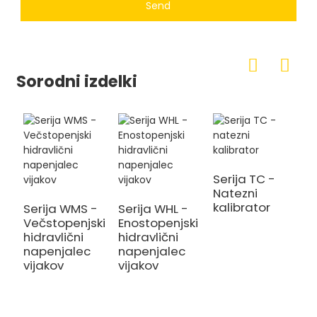
Send
Sorodni izdelki
Serija TC -
Natezni
kalibrator
Serija WMS -
Serija WHL -
Večstopenjski
Enostopenjski
hidravlični
hidravlični
napenjalec
napenjalec
vijakov
vijakov