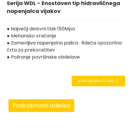
Serija WDL - Enostaven tip hidravličnega
napenjalca vijakov
● Največji delovni tlak 150Mpa
● Mehansko vračanje
● Zamenljiva napenjalna palica · Rdeča opozorilna
črta za prekoračitev
● Poliranje površinske obdelave
KONTAKTIRAJTE NAS
Podrobnosti Izdelka