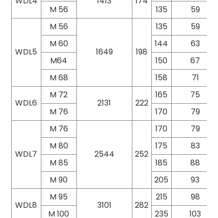
WDL4
1413
174
M 56
135
59
M 56
135
59
M 60
144
63
WDL5
1649
198
M64
150
67
M 68
158
71
M 72
165
75
WDL6
2131
222
M 76
170
79
M 76
170
79
M 80
175
83
WDL7
2544
252
M 85
185
88
M 90
205
93
M 95
215
98
WDL8
3101
282
M 100
235
103