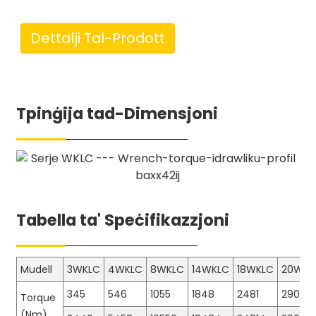
Dettalji Tal-Prodott
Tpinġija tad-Dimensjoni
Tabella ta' Speċifikazzjoni
Mudell
3WKLC
4WKLC
8WKLC
14WKLC
18WKLC
20WKL
345
546
1055
1848
2481
2909
Torque
(Nm)