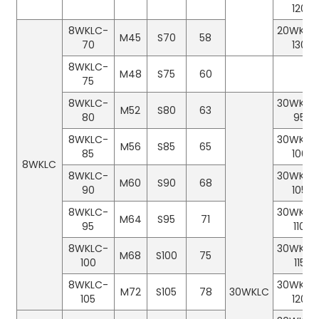
120
8WKLC-
20WKLC
M45
S70
58
70
130
8WKLC-
M48
S75
60
75
8WKLC-
30WKLD
M52
S80
63
80
95
8WKLC-
30WKLC
M56
S85
65
85
100
8WKLC
8WKLC-
30WKLC
M60
S90
68
90
105
8WKLC-
30WKLC
M64
S95
71
95
110
8WKLC-
30WKLC
M68
S100
75
100
115
8WKLC-
30WKLC
M72
S105
78
30WKLC
105
120