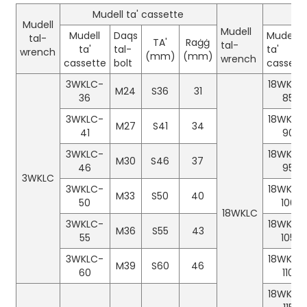
Mudell ta' cassette
Mu
Mudell
Mudell
Mudell
Daqs
Mudell
tal-
TA'
Raġġ
tal-
ta'
tal-
ta'
wrench
(mm)
(mm)
wrench
cassette
bolt
cassett
3WKLC-
18WKLC
M24
S36
31
36
85
3WKLC-
18WKLC
M27
S41
34
41
90
3WKLC-
18WKLC
M30
S46
37
46
95
3WKLC
3WKLC-
18WKLC
M33
S50
40
50
100
18WKLC
3WKLC-
18WKLC
M36
S55
43
55
105
3WKLC-
18WKLC
M39
S60
46
60
110
18WKLC