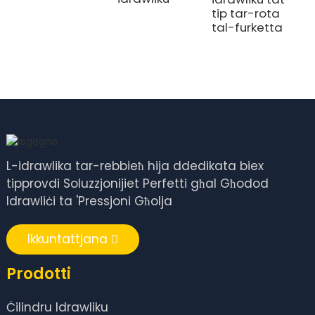
tip tar-rota
tal-furketta
L-idrawlika tar-rebbieħ hija ddedikata biex
tipprovdi Soluzzjonijiet Perfetti għal Għodod
Idrawliċi ta 'Pressjoni Għolja
Ikkuntattjana
Prodotti
Ċilindru Idrawliku