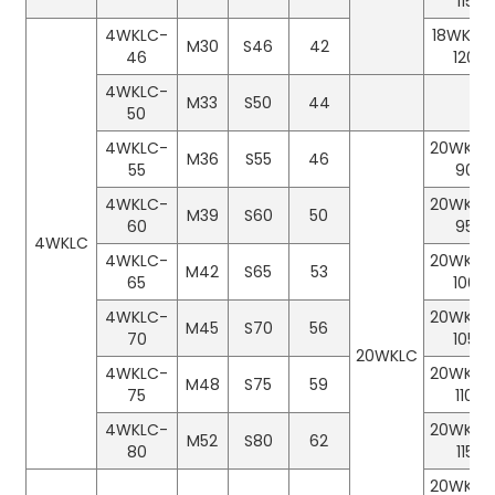
115
4WKLC-
18WKLC
M30
S46
42
46
120
4WKLC-
M33
S50
44
50
4WKLC-
20WKLC
M36
S55
46
55
90
4WKLC-
20WKLC
M39
S60
50
60
95
4WKLC
4WKLC-
20WKLC
M42
S65
53
65
100
4WKLC-
20WKLC
M45
S70
56
70
105
20WKLC
4WKLC-
20WKLC
M48
S75
59
75
110
4WKLC-
20WKLC
M52
S80
62
80
115
20WKLC