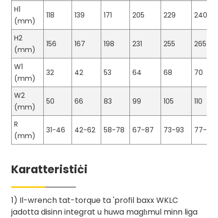
H1
118
139
171
205
229
240
(mm)
H2
156
167
198
231
255
265
(mm)
W1
32
42
53
64
68
70
(mm)
W2
50
66
83
99
105
110
(mm)
R
31-46
42-62
58-78
67-87
73-93
77-102
(mm)
Karatteristiċi
1) Il-wrench tat-torque ta 'profil baxx WKLC
jadotta disinn integrat u huwa magħmul minn liga