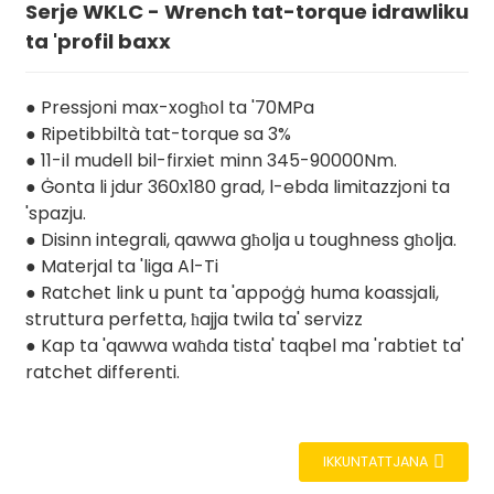
Serje WKLC - Wrench tat-torque idrawliku
ta 'profil baxx
● Pressjoni max-xogħol ta '70MPa
● Ripetibbiltà tat-torque sa 3%
● 11-il mudell bil-firxiet minn 345-90000Nm.
● Ġonta li jdur 360x180 grad, l-ebda limitazzjoni ta
'spazju.
● Disinn integrali, qawwa għolja u toughness għolja.
● Materjal ta 'liga Al-Ti
● Ratchet link u punt ta 'appoġġ huma koassjali,
struttura perfetta, ħajja twila ta' servizz
● Kap ta 'qawwa waħda tista' taqbel ma 'rabtiet ta'
ratchet differenti.
IKKUNTATTJANA