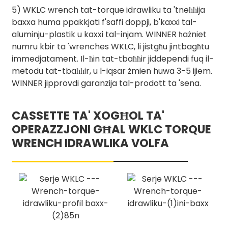
5) WKLC wrench tat-torque idrawliku ta 'tneħħija
baxxa huma ppakkjati f'saffi doppji, b'kaxxi tal-
aluminju-plastik u kaxxi tal-injam. WINNER ħażniet
numru kbir ta 'wrenches WKLC, li jistgħu jintbagħtu
immedjatament. Il-ħin tat-tbaħħir jiddependi fuq il-
metodu tat-tbaħħir, u l-iqsar żmien huwa 3-5 ijiem.
WINNER jipprovdi garanzija tal-prodott ta 'sena.
CASSETTE TA' XOGĦOL TA'
OPERAZZJONI GĦAL WKLC TORQUE
WRENCH IDRAWLIKA VOLFA