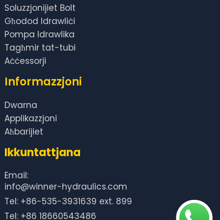
Soluzzjonijiet Bolt
Għodod Idrawliċi
Pompa Idrawlika
Tagħmir tat-tubi
Aċċessorji
Informazzjoni
Dwarna
Applikazzjoni
Aħbarijiet
Ikkuntattjana
Email:
info@winner-hydraulics.com
Tel: +86-535-3931639 ext. 899
Tel: +86 18660543486