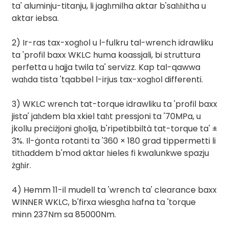
ta' aluminju-titanju, li jagħmilha aktar b'saħħitha u
aktar iebsa.
2) Ir-ras tax-xogħol u l-fulkru tal-wrench idrawliku
ta 'profil baxx WKLC huma koassjali, bi struttura
perfetta u ħajja twila ta' servizz. Kap tal-qawwa
waħda tista 'tqabbel l-irjus tax-xogħol differenti.
3) WKLC wrench tat-torque idrawliku ta 'profil baxx
jista' jaħdem bla xkiel taħt pressjoni ta '70MPa, u
jkollu preċiżjoni għolja, b'ripetibbiltà tat-torque ta' ±
3%. Il-ġonta rotanti ta '360 × 180 grad tippermetti li
titħaddem b'mod aktar ħieles fi kwalunkwe spazju
żgħir.
4) Hemm 11-il mudell ta 'wrench ta' clearance baxx
WINNER WKLC, b'firxa wiesgħa ħafna ta 'torque
minn 237Nm sa 85000Nm.