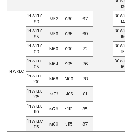
30WKLC
130
14WKLC-
30WKLC
M52
S80
67
80
145
14WKLC-
30WKLC
M56
S85
69
85
150
14WKLC-
30WKLC
M60
S90
72
90
155
14WKLC-
30WKLC
M64
S95
76
95
165
14WKLC
14WKLC-
M68
S100
78
100
14WKLC-
M72
S105
81
105
14WKLC-
M76
S110
85
110
14WKLC-
M80
S115
87
115