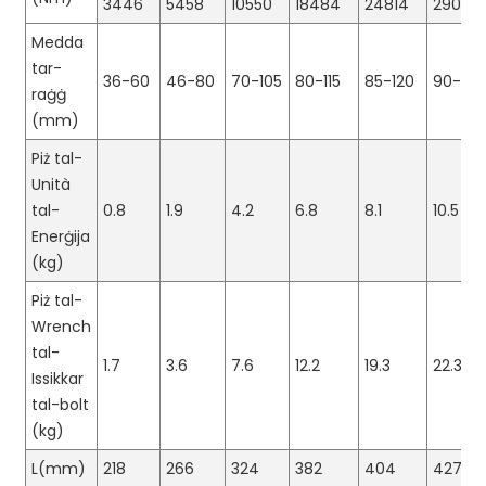
3446
5458
10550
18484
24814
29089
Medda
tar-
36-60
46-80
70-105
80-115
85-120
90-130
raġġ
(mm)
Piż tal-
Unità
tal-
0.8
1.9
4.2
6.8
8.1
10.5
Enerġija
(kg)
Piż tal-
Wrench
tal-
1.7
3.6
7.6
12.2
19.3
22.3
Issikkar
tal-bolt
(kg)
L(mm)
218
266
324
382
404
427