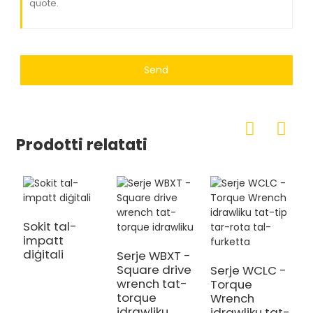
Send
Prodotti relatati
Sokit tal-
impatt
R
diġitali
g
Serje WBXT -
b
Square drive
Serje WCLC -
t
wrench tat-
Torque
w
torque
Wrench
idrawliku
idrawliku tat-