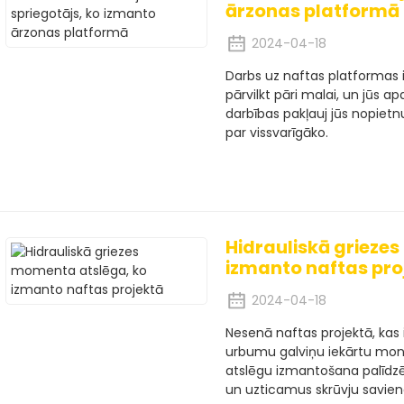
ārzonas platformā
2024-04-18
Darbs uz naftas platformas ir
pārvilkt pāri malai, un jūs 
darbības pakļauj jūs nopiet
par vissvarīgāko.
Hidrauliskā grieze
izmanto naftas pro
2024-04-18
Nesenā naftas projektā, kas
urbumu galviņu iekārtu mon
atslēgu izmantošana palīdzē
un uzticamus skrūvju savie