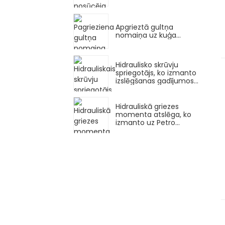
Apgrieztā gultņa
nomaiņa uz kuģa...
Hidraulisko skrūvju
spriegotājs, ko izmanto
izslēgšanas gadījumos...
Hidrauliskā griezes
momenta atslēga, ko
izmanto uz Petro...