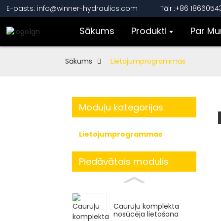
E-pasts: info@winner-hydraulics.com
Tālr.:+86 186605
Sākums
Produkti
Par M
Sākums
Lietojumprogrammas
Moduļu kategorijas
Lietojumprogrammas
Piedāvātais modulis
Cauruļu komplekta
nosūcēja lietošana