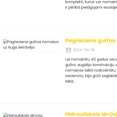
komplekti, kurus var nomain
ir pilnībā pielāgojami esoša
Pagrieziena gultņa
2024-04-18
Lai nomainītu 40 gadus vec
gultni, augšējo konstrukciju
nomaiņas laikā nodrošinātu p
savienotu, bija grūti saglab
laikā.
Hidrauliskais skrūv