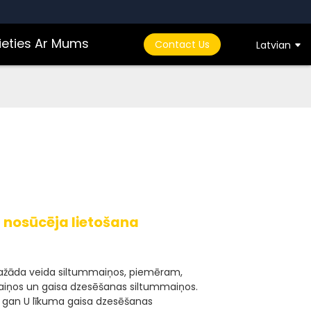
ieties Ar Mums
Contact Us
Latvian
 nosūcēja lietošana
 dažāda veida siltummaiņos, piemēram,
aiņos un gaisa dzesēšanas siltummaiņos.
s, gan U līkuma gaisa dzesēšanas