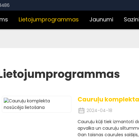
43486
ums
Lietojumprogrammas
Jaunumi
Sazin
Lietojumprogrammas
Cauruļu komplekta
2024-04-18
Cauruļu kūļi tiek izmantoti
apvalka un cauruļu siltumm
Gan taisnas caurules saišķi