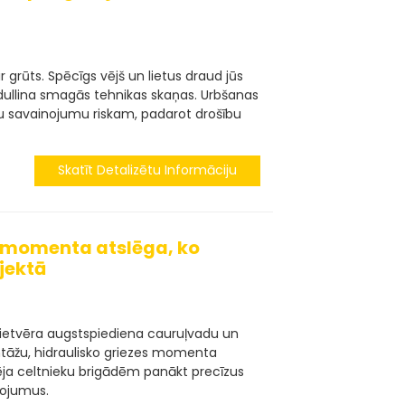
 grūts. Spēcīgs vējš un lietus draud jūs
apdullina smagās tehnikas skaņas. Urbšanas
nu savainojumu riskam, padarot drošību
Skatīt Detalizētu Informāciju
s momenta atslēga, ko
jektā
 ietvēra augstspiediena cauruļvadu un
tāžu, hidraulisko griezes momenta
ja celtnieku brigādēm panākt precīzus
nojumus.