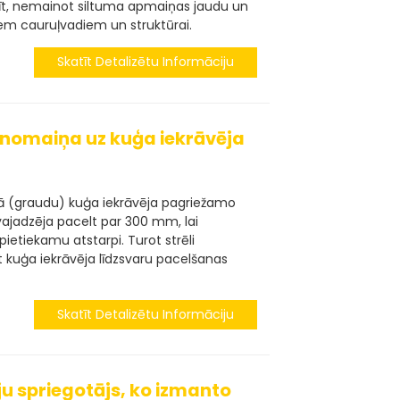
īt, nemainot siltuma apmaiņas jaudu un
jiem cauruļvadiem un struktūrai.
Skatīt Detalizētu Informāciju
 nomaiņa uz kuģa iekrāvēja
ā (graudu) kuģa iekrāvēja pagriežamo
 vajadzēja pacelt par 300 mm, lai
ietiekamu atstarpi. Turot strēli
āt kuģa iekrāvēja līdzsvaru pacelšanas
Skatīt Detalizētu Informāciju
ju spriegotājs, ko izmanto