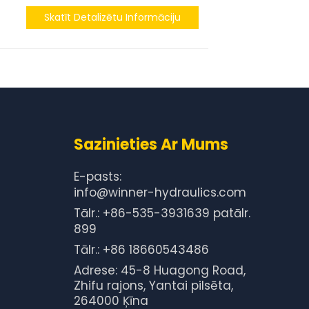
Skatīt Detalizētu Informāciju
Sazinieties Ar Mums
E-pasts:
info@winner-hydraulics.com
Tālr.: +86-535-3931639 patālr.
899
Tālr.: +86 18660543486
Adrese: 45-8 Huagong Road,
Zhifu rajons, Yantai pilsēta,
264000 Ķīna