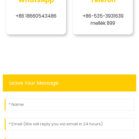
+86 18660543486
+86-535-3931639
mellék 899
Leave Your Message