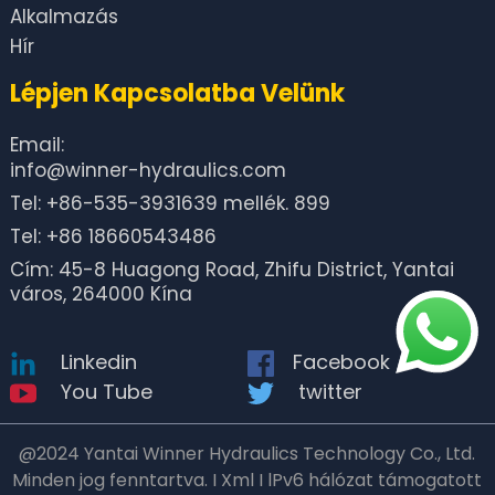
Alkalmazás
Hír
Lépjen Kapcsolatba Velünk
Email:
info@winner-hydraulics.com
Tel: +86-535-3931639 mellék. 899
Tel: +86 18660543486
Cím: 45-8 Huagong Road, Zhifu District, Yantai
város, 264000 Kína
Linkedin
Facebook
You Tube
twitter
@2024 Yantai Winner Hydraulics Technology Co., Ltd.
Minden jog fenntartva. I Xml I lPv6 hálózat támogatott