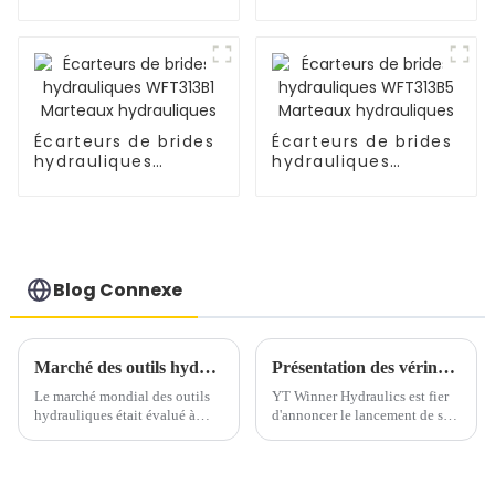
robuste de qualité
supérieure Coupe-
écrous hydraulique
de séparation
Écarteurs de brides
Écarteurs de brides
hydrauliques
hydrauliques
WFT313B1 Marteaux
WFT313B5 Marteaux
hydrauliques
hydrauliques
Blog Connexe
Marché des outils hydrauliques : analyse de l'industrie mondiale, part, croissance, tendances et prévisions (2022 à 2030)
Présentation des vérins à écrou de blocage Pancake de la série YPL : puissance, précision et performances compactes
Le marché mondial des outils
YT Winner Hydraulics est fier
hydrauliques était évalué à
d'annoncer le lancement de ses
1,79 milliard USD en 2021 et
vérins à écrou de blocage
devrait atteindre 2,89 milliards
Pancake de la série YPL,
USD d'ici 2030, avec un TCAC
conçus pour redéfinir
de 5,50 % entre 2022 et 2030.
l'efficacité dans les