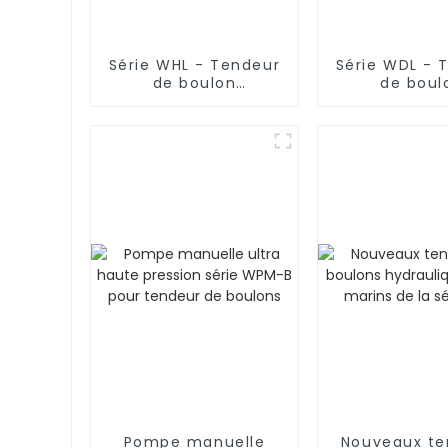
Série WHL - Tendeur
Série WDL - 
de boulon
de boul
hydraulique à un
hydraulique 
étage
simpl
Pompe manuelle
Nouveaux te