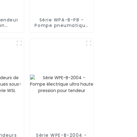
Tendeur
Série WPA-B-PB -
on
Pompe pneumatique
de type
pour tendeur de
e
boulons
ndeurs
Série WPE-B-2004 -