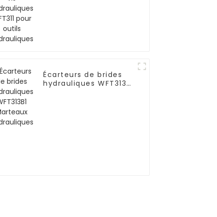
hydrauliques
Écarteurs de brides
hydrauliques WFT313B1
Marteaux
hydrauliques