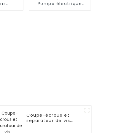
ons
Pompe électrique
s sous-
ultra haute pression
 série
pour tendeur
Coupe-écrous et
séparateur de vis
hydrauliques WFT311
pour outils