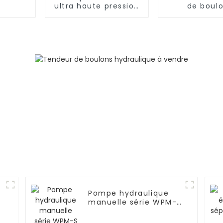
ultra haute pression
de boul
série WPM-B pour
hydraulique
tendeur de boulons
marins de la
WSL
Pompe hydraulique
manuelle série WPM-S
pour vérin
hydraulique portable