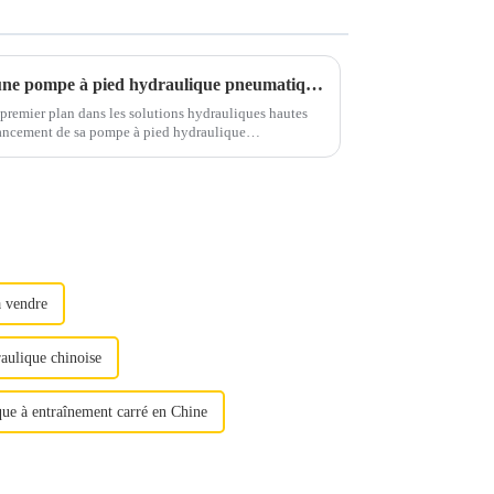
Winner Hydraulics présente une pompe à pied hydraulique pneumatique avancée pour une efficacité industrielle
premier plan dans les solutions hydrauliques hautes
lancement de sa pompe à pied hydraulique
éliorer la productivité et la sécurité...
à vendre
aulique chinoise
ue à entraînement carré en Chine