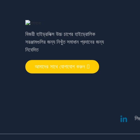
হাইড্রোলিক স্পেয়ার পার্ট হেক্সাগোনাল
অয়েল ব্লক
বিজয়ী হাইড্রলিক্স উচ্চ চাপের হাইড্রোলিক
হাইড্রোলিক স্পেয়ার পার্ট থ্রটল ভালভ
সরঞ্জামগুলির জন্য নিখুঁত সমাধান প্রদানের জন্য
নিবেদিত
উচ্চ চাপ দ্রুত কাপলার হাইড্রোলিক
আমাদের সাথে যোগাযোগ করুন
পাম্প আনুষঙ্গিক
লি