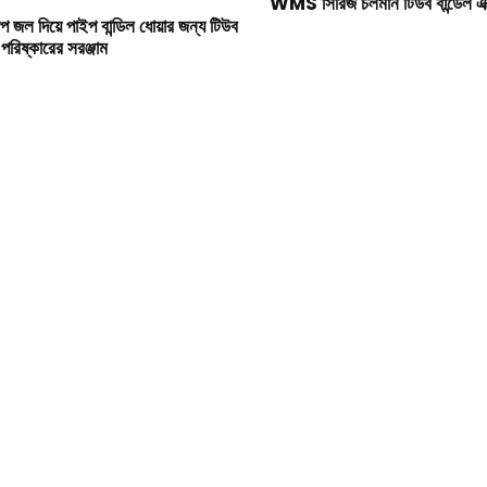
WMS সিরিজ চলমান টিউব বান্ডেল এক্সট্
াপ জল দিয়ে পাইপ বান্ডিল ধোয়ার জন্য টিউব
ল পরিষ্কারের সরঞ্জাম