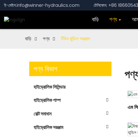
ই-মেইল:info@winner-hydraulics.com
টেলিফোন: +86 1866054
বাড়ি
পণ্য
আমা
বাড়ি
পণ্য
টিউব বান্ডিল সরঞ্জাম
পণ্য বিভাগ
পণ্
হাইড্রোলিক সিলিন্ডার
হাইড্রোলিক পাম্প
এম সি
বোল্ট সমাধান
হাইড্রোলিক সরঞ্জাম