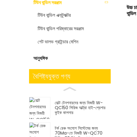
টিউব বান্ডিল সরঞ্জাম
উচ্চ চ
বান্ডি
টিউব বান্ডিল এক্সট্র্যাক্টর
টিউব বান্ডিল পরিষ্কারের সরঞ্জাম
গেট ভালভ গ্রাইন্ডার মেশিন
আনুষঙ্গিক
বৈশিষ্ট্যযুক্ত পণ্য
বোল্ট টেনশনারদের জন্য বিজয়ী W-
QC150 সিরিজ আল্ট্রা হাই-প্রেশার
কুইক কাপলার
টর্ক রেঞ্চ সংযোগ সিস্টেমের জন্য
70Ma-তে বিজয়ী W-QC70